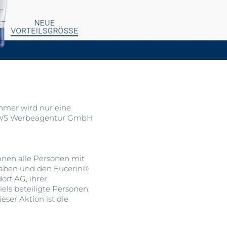
ehen
Klärt, beruhigt & reduziert Unreinheiten
Unsere DermoPure Clinical
Serie
Jetzt entdecken
ehmer wird nur eine
r MWS Werbeagentur GmbH
nnen alle Personen mit
 haben und den Eucerin®
orf AG, ihrer
s beteiligte Personen.
ser Aktion ist die