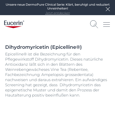
Unsere neue DermoPure Clinical Serie: Klärt, beruhigt und reduziert
Unreinheiten!
Jetzt entdecken
Dihydromyricetin (Epicelline®)
Epicelline® ist die Bezeichnung für den
Pflegewirkstoff Dihydromyricetin. Dieses natürliche
Antioxidanz läßt sich in den Blättern des
Weinrebengewächeses Vine Tea (Rebentee,
Fachbezeichnung: Ampelopsis grossedentata)
nachweisen und daraus extrahieren. Ein aufwändiges
Screening hat gezeigt, dass Dihydromyricetin das
epigenetische Muster und damit den Prozess der
Hautalterung positiv beeinflußen kann.