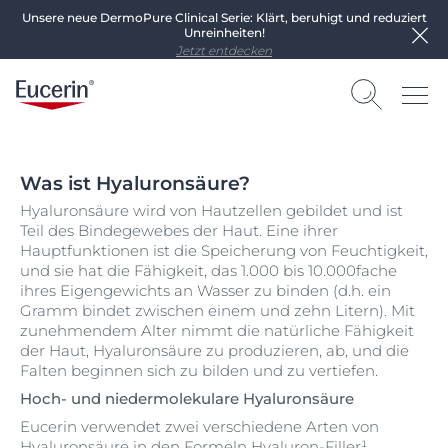
Unsere neue DermoPure Clinical Serie: Klärt, beruhigt und reduziert
Unreinheiten!
Jetzt entdecken
Was ist Hyaluronsäure?
Hyaluronsäure wird von Hautzellen gebildet und ist
Teil des Bindegewebes der Haut. Eine ihrer
Hauptfunktionen ist die Speicherung von Feuchtigkeit,
und sie hat die Fähigkeit, das 1.000 bis 10.000fache
ihres Eigengewichts an Wasser zu binden (d.h. ein
Gramm bindet zwischen einem und zehn Litern). Mit
zunehmendem Alter nimmt die natürliche Fähigkeit
der Haut, Hyaluronsäure zu produzieren, ab, und die
Falten beginnen sich zu bilden und zu vertiefen.
Hoch- und niedermolekulare Hyaluronsäure
Eucerin verwendet zwei verschiedene Arten von
Hyaluronsäure in den Formeln
Hyaluron-Filler¹
,