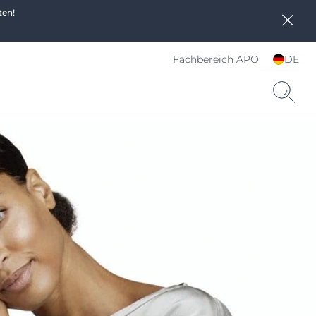
ten!
Fachbereich APO
DE
Sprache und Land
wählen