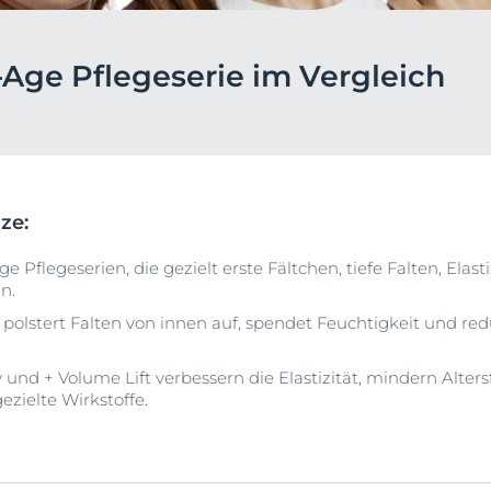
en &
DermoPure Clinical
Alle Produkte ans
ierung
Hyaluron-Filler - Alle
-Age Pflegeserie im Vergleich
o-To für #SkincareRealtalk!
Gesicht
Produkte
rin® @ Instagram
pH5
t
Q10 Active
Jetzt folgen
Ultra Sensitive & Anti-
Rötungen
ze:
Sonnenschutz
e Pflegeserien, die gezielt erste Fältchen, tiefe Falten, Elast
UreaRepair
n.
ct polstert Falten von innen auf, spendet Feuchtigkeit und re
ty und + Volume Lift verbessern die Elastizität, mindern Alter
zielte Wirkstoffe.