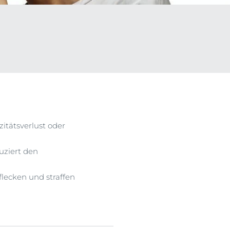
ehen
Klärt, beruhigt & reduziert Unreinheiten
Unsere DermoPure Clinical
Serie
Jetzt entdecken
izitätsverlust oder
duziert den
sflecken und straffen