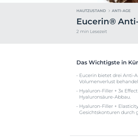
Hyperpigmentierung
Pigmentfleck
HAUTZUSTAND
ANTI-AGE
Rötungen im Gesicht
Hyperpigment
Eucerin® Anti
Dein G
Sonnenschutz
Rötungen im 
Euce
2 min Lesezeit
Schwitzen
Schwitzen
Trockene Haut
Trockene Hau
Unreine Haut
Unreine Haut
Das Wichtigste in Kür
Sonnenpflege
Eucerin bietet drei Anti-Ag
Volumenverlust behandel
Hyaluron-Filler + 3x Effe
Hyaluronsäure-Abbau.
Hyaluron-Filler + Elastici
Gesichtskonturen durch ge