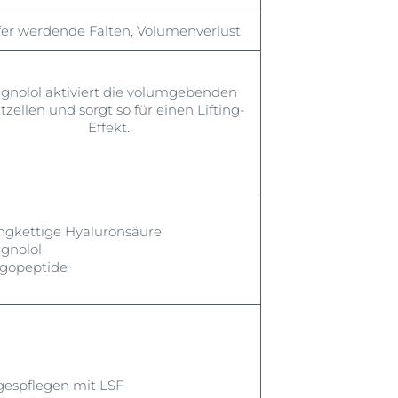
fer werdende Falten, Volumenverlust
gnolol aktiviert die volum
gebenden
zellen und sorgt so für einen Lifting-
Effekt.
gkettige Hyaluronsäure
nolol
gopeptide
espflegen mit LSF