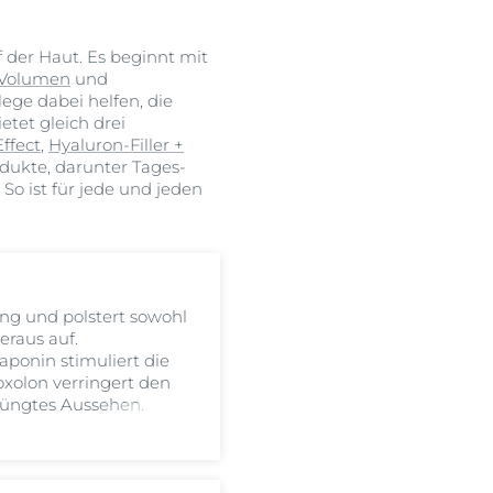
 der Haut. Es beginnt mit
 Volumen
und
ege dabei helfen, die
tet gleich drei
Effect
,
Hyaluron-Filler +
odukte, darunter Tages-
o ist für jede und jeden
ng und polstert sowohl
eraus auf.
aponin stimuliert die
xolon verringert den
rjüngtes Aussehen.