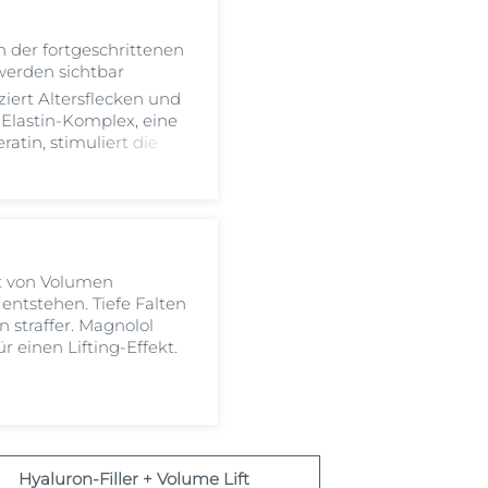
n der fortgeschrittenen
werden sichtbar
iert Altersflecken und
Elastin-Komplex, eine
atin, stimuliert die
tät der Haut.
st von Volumen
ntstehen. Tiefe Falten
 straffer. Magnolol
ür einen Lifting-Effekt.
Hyaluron-Filler + Volume Lift