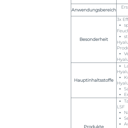
Ers
Anwendungsbereich
3x Ef
⦁ sp
Feuc
⦁ sti
Besonderheit
Hyal
Prod
⦁ Ve
Hyal
⦁ La
Hyal
⦁ Ku
Hauptinhaltsstoffe
Hyal
⦁ Sa
⦁ En
⦁ Ta
LSF
⦁ Na
⦁ S
⦁ Au
Produkte