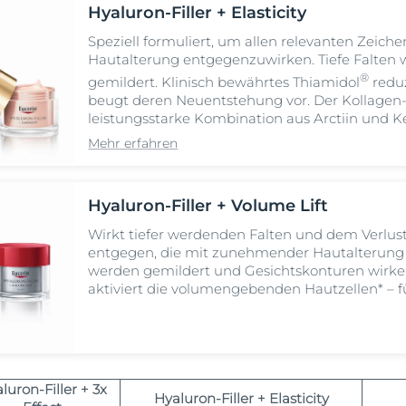
Hyaluron-Filler + Elasticity
Speziell formuliert, um allen relevanten Zeiche
Hautalterung entgegenzuwirken. Tiefe Falten 
®
gemildert. Klinisch bewährtes Thiamidol
reduz
beugt deren Neuentstehung vor. Der Kollagen-
leistungsstarke Kombination aus Arctiin und Ker
Kollagenproduktion und verbessert die Elastizi
Mehr erfahren
Hyaluron-Filler + Volume Lift
Wirkt tiefer werdenden Falten und dem Verlu
entgegen, die mit zunehmender Hautalterung e
werden gemildert und Gesichtskonturen wirken
aktiviert die volumengebenden Hautzellen*
– f
luron-Filler + 3x
Hyaluron-Filler + Elasticity