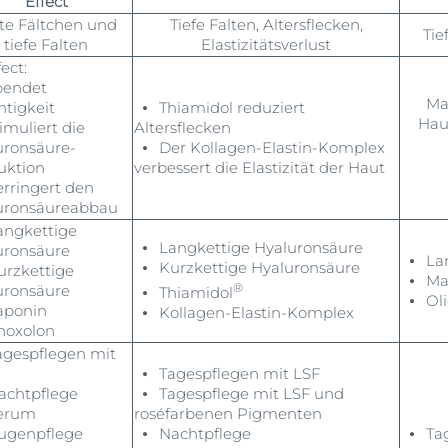
Effect
te Fältchen und
Tiefe Falten, Altersflecken,
Tie
tiefe Falten
Elastizitätsverlust
fect:
endet
Ma
htigkeit
⦁ Thiamidol reduziert
Haut
muliert die
Altersflecken
uronsäure-
⦁ Der Kollagen-Elastin-Komplex
uktion
verbessert die Elastizität der Haut
rringert den
uronsäureabbau
ngkettige
⦁ Langkettige Hyaluronsäure
uronsäure
⦁ Lan
⦁ Kurzkettige Hyaluronsäure
rzkettige
⦁ Mag
®
uronsäure
⦁ Thiamidol
⦁ Oli
ponin
⦁ Kollagen-Elastin-Komplex
oxolon
gespflegen mit
⦁ Tagespflegen mit LSF
chtpflege
⦁ Tagespflege mit LSF und
erum
roséfarbenen Pigmenten
genpflege
⦁ Nachtpflege
⦁ Tag