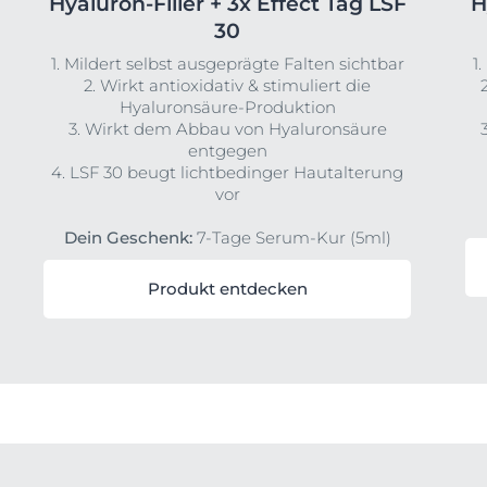
Hyaluron-Filler + 3x Effect Tag LSF
H
30
1. Mildert selbst ausgeprägte Falten sichtbar
1
2. Wirkt antioxidativ & stimuliert die
Hyaluronsäure-Produktion
3. Wirkt dem Abbau von Hyaluronsäure
entgegen
4. LSF 30 beugt lichtbedinger Hautalterung
vor
Dein Geschenk:
7-Tage Serum-Kur (5ml)
Produkt entdecken