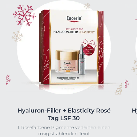
Hyaluron-Filler + Elasticity Rosé
H
Tag LSF 30
1. Roséfarbene Pigmente verleihen einen
rosig strahlenden Teint