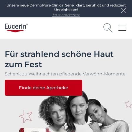
Unsere neue DermoPure Clinical Serie: Klärt, beruhigt und reduziert
Unreinheiten!
Jetzt entdecken
Für strahlend schöne Haut
zum Fest
Schenk zu Weihnachten pflegende Verwöhn-Momente
Finde deine Apotheke