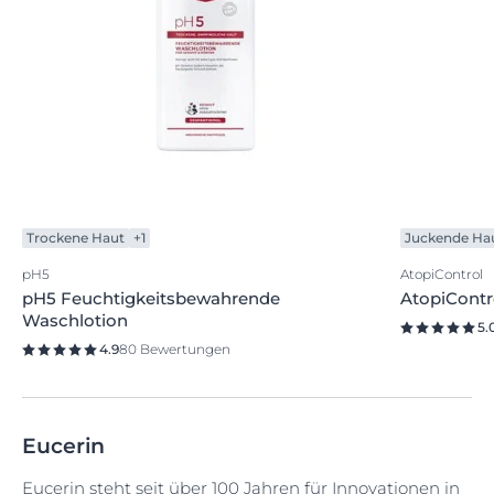
Trockene Haut
+1
Juckende Ha
pH5
AtopiControl
pH5 Feuchtigkeitsbewahrende
AtopiContr
Waschlotion
5.
4.9
80 Bewertungen
Eucerin
Eucerin steht seit über 100 Jahren für Innovationen in