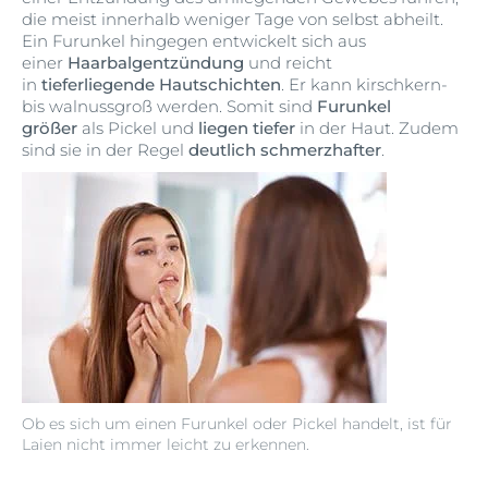
die meist innerhalb weniger Tage von selbst abheilt.
Ein Furunkel hingegen entwickelt sich aus
einer
Haarbalgentzündung
und reicht
in
tieferliegende Hautschichten
. Er kann kirschkern-
bis walnussgroß werden. Somit sind
Furunkel
größer
als Pickel und
liegen tiefer
in der Haut. Zudem
sind sie in der Regel
deutlich schmerzhafter
.
Ob es sich um einen Furunkel oder Pickel handelt, ist für
Laien nicht immer leicht zu erkennen.