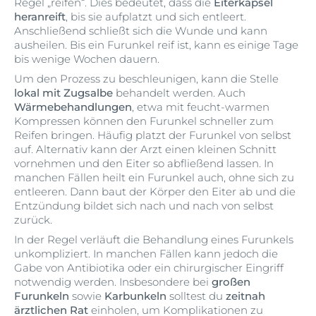
Regel „reifen“. Dies bedeutet, dass die
Eiterkapsel
heranreift
, bis sie aufplatzt und sich entleert.
Anschließend schließt sich die Wunde und kann
ausheilen. Bis ein Furunkel reif ist, kann es einige Tage
bis wenige Wochen dauern.
Um den Prozess zu beschleunigen, kann die Stelle
lokal mit Zugsalbe
behandelt werden. Auch
Wärmebehandlungen
, etwa mit feucht-warmen
Kompressen können den Furunkel schneller zum
Reifen bringen. Häufig platzt der Furunkel von selbst
auf. Alternativ kann der Arzt einen kleinen Schnitt
vornehmen und den Eiter so abfließend lassen. In
manchen Fällen heilt ein Furunkel auch, ohne sich zu
entleeren. Dann baut der Körper den Eiter ab und die
Entzündung bildet sich nach und nach von selbst
zurück.
In der Regel verläuft die Behandlung eines Furunkels
unkompliziert. In manchen Fällen kann jedoch die
Gabe von Antibiotika oder ein chirurgischer Eingriff
notwendig werden. Insbesondere bei
großen
Furunkeln
sowie
Karbunkeln
solltest du
zeitnah
ärztlichen Rat
einholen, um Komplikationen zu