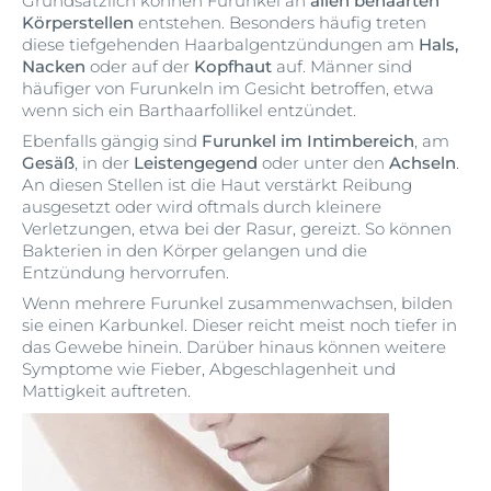
Grundsätzlich können Furunkel an
allen behaarten
Körperstellen
entstehen. Besonders häufig treten
diese tiefgehenden Haarbalgentzündungen am
Hals,
Nacken
oder auf der
Kopfhaut
auf. Männer sind
häufiger von Furunkeln im Gesicht betroffen, etwa
wenn sich ein Barthaarfollikel entzündet.
Ebenfalls gängig sind
Furunkel im Intimbereich
, am
Gesäß
, in der
Leistengegend
oder unter den
Achseln
.
An diesen Stellen ist die Haut verstärkt Reibung
ausgesetzt oder wird oftmals durch kleinere
Verletzungen, etwa bei der Rasur, gereizt. So können
Bakterien in den Körper gelangen und die
Entzündung hervorrufen.
Wenn mehrere Furunkel zusammenwachsen, bilden
sie einen Karbunkel. Dieser reicht meist noch tiefer in
das Gewebe hinein. Darüber hinaus können weitere
Symptome wie Fieber, Abgeschlagenheit und
Mattigkeit auftreten.