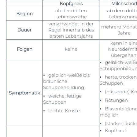
Kopfgneis
Milchschor
ab der dritten
ab dem dritt
Beginn
Lebenswoche
Lebensmon
verschwindet in der
mehrere Monat
Dauer
Regel innerhalb des
Jahre
ersten Lebensjahrs
kann in ein
Folgen
keine
Neurodermit
übergehe
⦁ gelblich-weiß
Schuppenbildu
⦁
gelblich-weiße bis
⦁ harte, trocke
bräunliche
Schuppen
Schuppenbildung
⦁ (nässende) Kr
Symptomatik
⦁
weiche, fettige
⦁ Rötungen
Schuppen
⦁ Blasenbildun
⦁ leichte Kruste
möglich
⦁ (starker) Juck
⦁ Kopfhaut