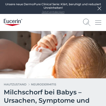
Unsere neue DermoPure Clinical Serie: Klärt, beruhigt und reduziert
Unreinheiten!
Jetzt entdecken
HAUTZUSTAND
NEURODERMITIS
Milchschorf bei Babys –
Ursachen, Symptome und