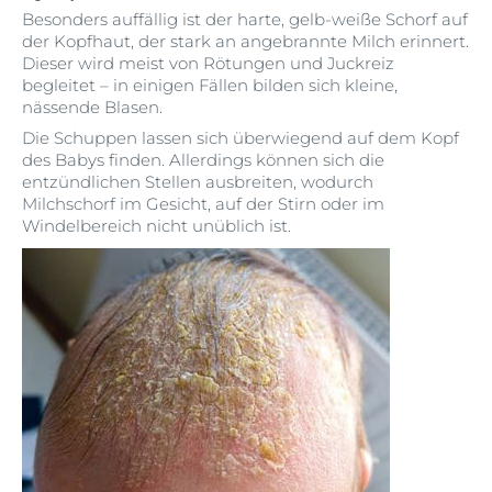
Besonders auffällig ist der harte, gelb-weiße Schorf auf
der Kopfhaut, der stark an angebrannte Milch erinnert.
Dieser wird meist von Rötungen und Juckreiz
begleitet – in einigen Fällen bilden sich kleine,
nässende Blasen.
Die Schuppen lassen sich überwiegend auf dem Kopf
des Babys finden. Allerdings können sich die
entzündlichen Stellen ausbreiten, wodurch
Milchschorf im Gesicht, auf der Stirn oder im
Windelbereich nicht unüblich ist.