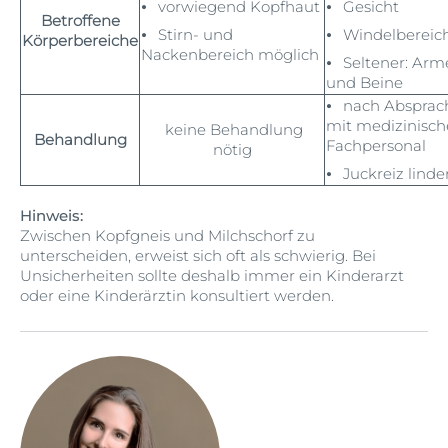
⦁ vorwiegend Kopfhaut
⦁ Gesicht
Betroffene
⦁ Stirn- und
⦁ Windelbereic
Körperbereiche
Nackenbereich möglich
⦁ Seltener: Arm
und Beine
⦁ nach Absprac
mit medizinisc
keine Behandlung
Behandlung
Fachpersonal
nötig
⦁ Juckreiz linde
Hinweis:
Zwischen Kopfgneis und Milchschorf zu
unterscheiden, erweist sich oft als schwierig. Bei
Unsicherheiten sollte deshalb immer ein Kinderarzt
oder eine Kinderärztin konsultiert werden.