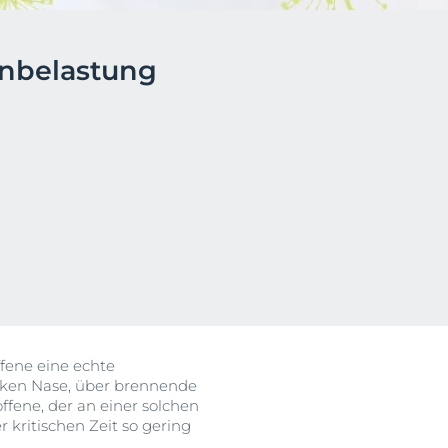
ehen
enbelastung
Klärt, beruhigt & reduziert Unreinheiten
Unsere DermoPure Clinical
Serie
Jetzt entdecken
ffene eine echte
cken Nase, über brennende
ffene, der an einer solchen
 kritischen Zeit so gering