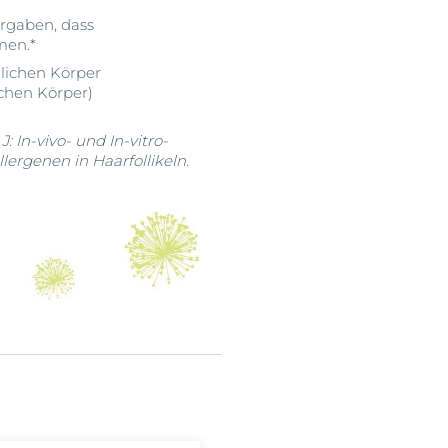
ergaben, dass
men.*
lichen Körper
chen Körper)
: In-vivo- und In-vitro-
ergenen in Haarfollikeln.