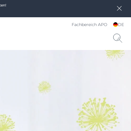
ten!
Fachbereich APO
DE
Sprache und Land
wählen