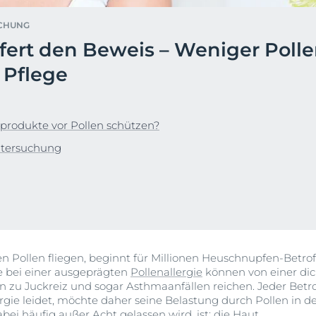
en &
DermoPure Clinical
Alle Produkte ans
SCHUNG
ierung
Hyaluron-Filler - Alle
iefert den Beweis – Weniger Poll
o-To für #SkincareRealtalk!
Gesicht
Produkte
rin® @ Instagram
 Pflege
pH5
t
Q10 Active
Jetzt folgen
Ultra Sensitive & Anti-
produkte vor Pollen schützen?
Rötungen
ntersuchung
Sonnenschutz
UreaRepair
n Pollen fliegen, beginnt für Millionen Heuschnupfen-Betro
e bei einer ausgeprägten
Pollenallergie
können von einer di
 zu Juckreiz und sogar Asthmaanfällen reichen. Jeder Betro
e leidet, möchte daher seine Belastung durch Pollen in der
ei häufig außer Acht gelassen wird, ist: die Haut.