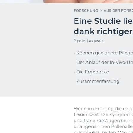
Hyperpigmentierung
Pigmentfleck
FORSCHUNG
AUS DER FOR
Rötungen im Gesicht
Hyperpigment
Eine Studie l
Dein G
Sonnenschutz
Rötungen im 
Euce
dank richtiger
Schwitzen
Schwitzen
2 min Lesezeit
Trockene Haut
Trockene Hau
Unreine Haut
Unreine Haut
Können geeignete Pflege
Sonnenpflege
Der Ablauf der In-Vivo-U
Die Ergebnisse
Zusammenfassung
Wenn im Frühling die erste
Leidenszeit. Die Symptom
und tränende Augen bis hin
unangenehmen Pollenallergi
wie möglich halten. Was dab