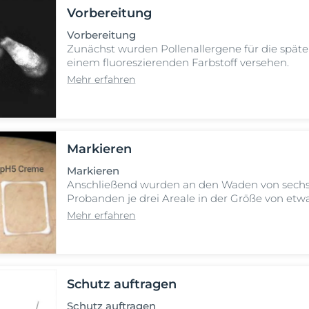
Vorbereitung
Vorbereitung
Zunächst wurden Pollenallergene für die spät
einem fluoreszierenden Farbstoff versehen.
Mehr erfahren
Markieren
Markieren
Anschließend wurden an den Waden von sech
Probanden je drei Areale in der Größe von etwa
Mehr erfahren
Schutz auftragen
Schutz auftragen