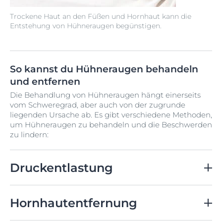
Trockene Haut an den Füßen und Hornhaut kann die
Entstehung von Hühneraugen begünstigen.
So kannst du Hühneraugen behandeln
und entfernen
Die Behandlung von Hühneraugen hängt einerseits
vom Schweregrad, aber auch von der zugrunde
liegenden Ursache ab. Es gibt verschiedene Methoden,
um Hühneraugen zu behandeln und die Beschwerden
zu lindern:
Druckentlastung
Der erste Schritt, um Hühneraugen zu behandeln, ist
die Entlastung der betroffenen Stelle. Das bedeutet,
Hornhautentfernung
dass du Schuhe vermeiden solltest, die auf die
betroffene Hautstelle drücken oder daran reiben. Auch