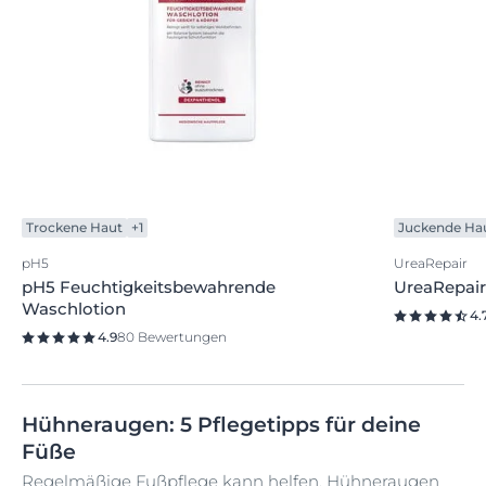
Trockene Haut
+1
Juckende Ha
pH5
UreaRepair
pH5 Feuchtigkeitsbewahrende
UreaRepai
Waschlotion
4.
4.9
80 Bewertungen
Hühneraugen: 5 Pflegetipps für deine
Füße
Regelmäßige Fußpflege kann helfen, Hühneraugen