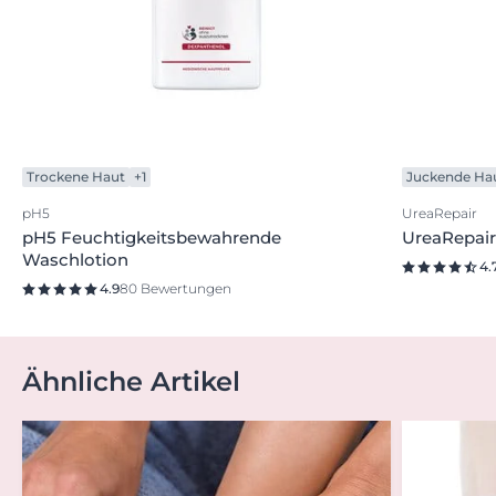
Trockene Haut
+1
Juckende Ha
pH5
UreaRepair
pH5 Feuchtigkeitsbewahrende
UreaRepai
Waschlotion
4.
4.9
80 Bewertungen
Ähnliche Artikel