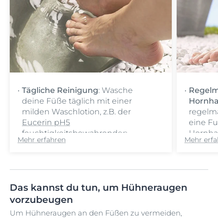
Tägliche Reinigung
: Wasche
Regelm
deine Füße täglich mit einer
Hornha
milden Waschlotion, z.B. der
regelm
Eucerin pH5
eine Fu
feuchtigkeitsbewahrenden
Hornha
Mehr erfahren
Mehr erfa
Waschlotion
verhorn
. Wenn du sehr empfindliche Haut
diese 
hast, bietet das
Euceri
Eucerin AtopiControl Dusch- und
Fußsc
Das kannst du tun, um Hühneraugen
Badeöl
vorsorg
eine schonende Reinigung.
trocken
vorzubeugen
Trockne sie danach gründlich ab -
machen.
Um Hühneraugen an den Füßen zu vermeiden,