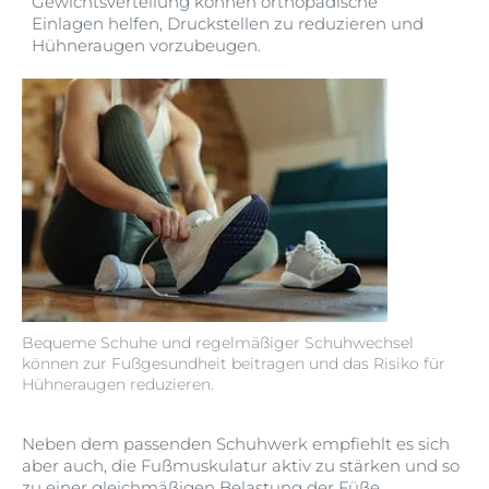
Gewichtsverteilung können orthopädische
Einlagen helfen, Druckstellen zu reduzieren und
Hühneraugen vorzubeugen.
Bequeme Schuhe und regelmäßiger Schuhwechsel
können zur Fußgesundheit beitragen und das Risiko für
Hühneraugen reduzieren.
Neben dem passenden Schuhwerk empfiehlt es sich
aber auch, die Fußmuskulatur aktiv zu stärken und so
zu einer gleichmäßigen Belastung der Füße