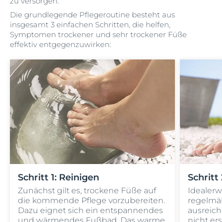
zu versorgen.
Die grundlegende Pflegeroutine besteht aus
insgesamt 3 einfachen Schritten, die helfen,
Symptomen trockener und sehr trockener Füße
effektiv entgegenzuwirken:
Schritt 1: Reinigen
Schritt
Zunächst gilt es, trockene Füße auf
Idealerw
die kommende Pflege vorzubereiten.
regelmä
Dazu eignet sich ein entspannendes
ausreich
und wärmendes Fußbad. Das warme
nicht ers