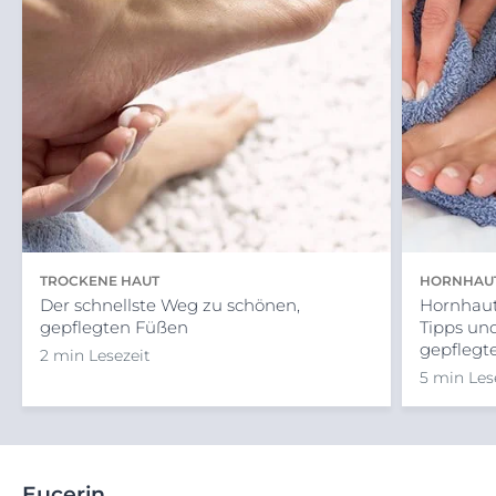
TROCKENE HAUT
HORNHAUT
Der schnellste Weg zu schönen,
Hornhaut
gepflegten Füßen
Tipps un
gepflegt
2 min Lesezeit
5 min Les
Eucerin