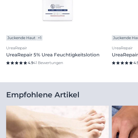
Juckende Haut
+1
Juckende Ha
UreaRepair
UreaRepair
UreaRepair 5% Urea Feuchtigkeitslotion
UreaRepair
4.9
41 Bewertungen
4.
Empfohlene Artikel