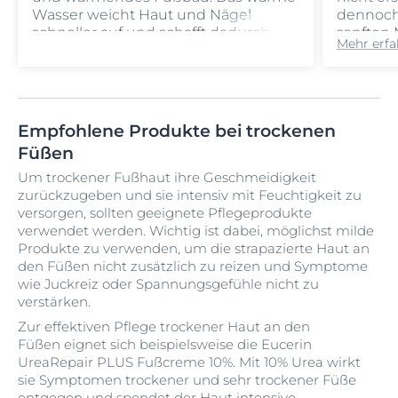
Wasser weicht Haut und Nägel
dennoch 
schneller auf und schafft dadurch
sanften 
Mehr erfa
bessere Voraussetzungen für die
entferne
anschließende Fußpflege. Allerdings
Hornhaut
sollte darauf geachtet werden, die
Bimsstei
Füße nicht zu lange im zu heißen
können 
Wasser zu lassen. Denn das kann die
und effe
Empfohlene Produkte bei trockenen
Haut zusätzlich austrocknen. 5-10
Dabei ist
Füßen
Minuten bei etwa 38°
zu arbei
Wassertemperatur sind bereits
zu verlet
Um trockener Fußhaut ihre Geschmeidigkeit
ausreichend.
Für bess
zurückzugeben und sie intensiv mit Feuchtigkeit zu
Füße na
versorgen, sollten geeignete Pflegeprodukte
Handtuc
verwendet werden. Wichtig ist dabei, möglichst milde
Produkte zu verwenden, um die strapazierte Haut an
den Füßen nicht zusätzlich zu reizen und Symptome
wie Juckreiz oder Spannungsgefühle nicht zu
verstärken.
Zur effektiven Pflege trockener Haut an den
Füßen eignet sich beispielsweise die Eucerin
UreaRepair PLUS Fußcreme 10%. Mit 10% Urea wirkt
sie Symptomen trockener und sehr trockener Füße
entgegen und spendet der Haut intensive