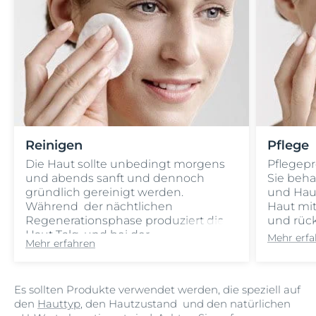
Reinigen
Pflege
Die Haut sollte unbedingt morgens
Pflegep
und abends sanft und dennoch
Sie beh
gründlich gereinigt werden.
und Hau
Während der nächtlichen
Haut mi
Regenerationsphase produziert die
und rück
Haut Talg, und bei der
Mehr erfa
Mehr erfahren
morgendlichen Reinigung muss
dieser Talg entfernt werden, um die
Haut auf die anschließende
Es sollten Produkte verwendet werden, die speziell auf
schützende Pflege vorzubereiten.
den
Hauttyp
, den Hautzustand und den natürlichen
Abends werden durch die Reinigung