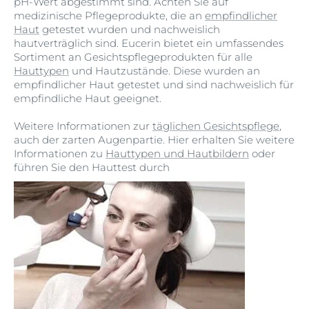
pH-Wert abgestimmt sind. Achten Sie auf
Schmutz, Schweiß, Make-up und
medizinische Pflegeprodukte, die an
empfindlicher
Sonnenschutzmittel entfernt und die
Haut
getestet wurden und nachweislich
Haut auf die Aufnahme der
hautverträglich sind. Eucerin bietet ein umfassendes
Wirkstoffe in der Nachtpflege
Sortiment an Gesichtspflegeprodukten für alle
vorbereitet.
Hauttypen
und Hautzustände. Diese wurden an
empfindlicher Haut getestet und sind nachweislich für
empfindliche Haut geeignet.
Weitere Informationen zur
täglichen Gesichtspflege
,
auch der zarten Augenpartie. Hier erhalten Sie weitere
Informationen zu
Hauttypen und Hautbildern
oder
führen Sie den Hauttest durch