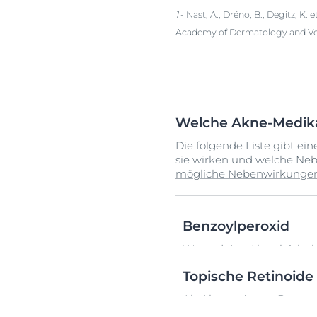
1
- Nast, A., Dréno, B., Degitz, K.
Academy of Dermatology and Vene
Welche Akne-Medik
Die folgende Liste gibt e
sie wirken und welche Neb
mögliche Nebenwirkunge
Benzoylperoxid
Wenn deine Akne leicht bi
Creme oder Gel erhältlich
Topische Retinoide
rezeptfrei erhältlich.
Als Alternative zu Benzoy
Produkt ist eine Creme od