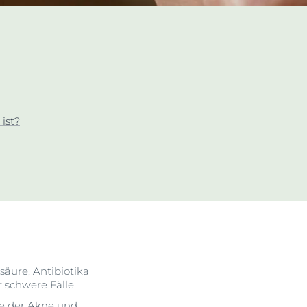
ehen
Klärt, beruhigt & reduziert Unreinheiten
Unsere DermoPure Clinical
Serie
Jetzt entdecken
ist?
äure, Antibiotika
r schwere Fälle.
re der Akne und