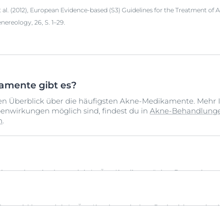
 et al. (2012), European Evidence-based (S3) Guidelines for the Treatment of
reology, 26, S. 1–29.
amente gibt es?
inen Überblick über die häufigsten Akne-Medikamente. Mehr 
enwirkungen möglich sind, findest du in
Akne-Behandlungen
n
.
s moderat ist, kann dein*e Ärzt*in dir zunächst Benzoylperox
, das auf die betroffenen Hautstellen aufgetragen wird, und 
lperoxid kann dein*e Ärzt*in ein topisches Retinoid verschrei
er ein Gel, das auf die betroffenen Hautstellen aufgetragen w