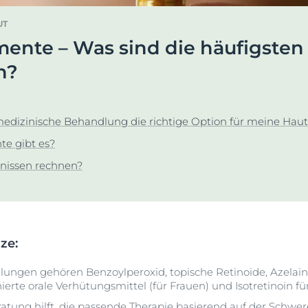
en &
DermoPure Clinical
Alle Produkte ans
UT
ierung
Hyaluron-Filler - Alle
nte – Was sind die häufigsten
o-To für #SkincareRealtalk!
Gesicht
Produkte
rin® @ Instagram
n?
pH5
t
Q10 Active
Jetzt folgen
Ultra Sensitive & Anti-
medizinische Behandlung die richtige Option für meine Haut 
Rötungen
e gibt es?
Sonnenschutz
nissen rechnen?
UreaRepair
rze:
ngen gehören Benzoylperoxid, topische Retinoide, Azelains
ierte orale Verhütungsmittel (für Frauen) und Isotretinoin fü
atung hilft, die passende Therapie basierend auf der Schwe