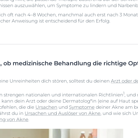
fnissen auszuwählen, um Symptome zu lindern und Narbenb
sich oft nach 4–8 Wochen, manchmal auch erst nach 3 Mona
er Anweisung ist entscheidend für den Erfolg.
s, ob medizinische Behandlung die richtige Op
ne Unreinheiten dich stören, solltest du deinen
Arzt oder d
1
strengen nationalen und internationalen Richtlinien
, und
ann dein Arzt oder deine Dermatolog*in (eine auf Haut spezia
ehlen, die die
Ursachen
und
Symptome
deiner Akne am be
ährst du in
Ursachen und Auslöser von Akne
, und wie sich U
ung von Akne
.