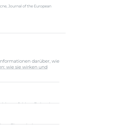
 Acne, Journal of the European
Informationen darüber, wie
: wie sie wirken und
id empfehlen. Es ist als
in vielen Ländern
ben. Ein topisches
ird. Ein Retinoid ist ein