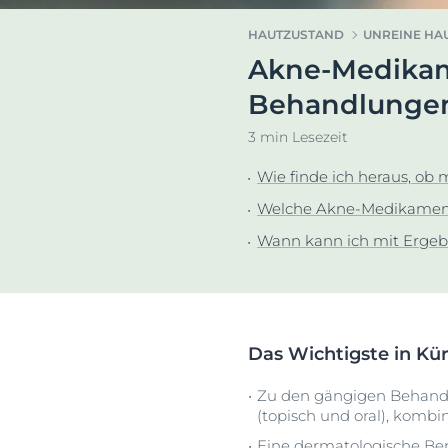
Hyperpigmentierung
Pigmentfleck
HAUTZUSTAND
UNREINE HA
Rötungen im Gesicht
Hyperpigment
Akne-Medikame
Dein G
Sonnenschutz
Rötungen im 
Euce
Behandlunge
Schwitzen
Schwitzen
3 min Lesezeit
Trockene Haut
Trockene Hau
Unreine Haut
Unreine Haut
Wie finde ich heraus, ob 
Sonnenpflege
Welche Akne-Medikament
Wann kann ich mit Ergeb
Das Wichtigste in Kü
Zu den gängigen Behandlu
(topisch und oral), kombin
Eine dermatologische Ber