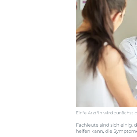
Ein*e Ärzt*in wird zunächst
Fachleute sind sich einig,
helfen kann, die Symptome