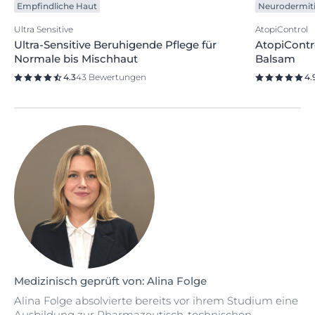
Empfindliche Haut
Neurodermit
Ultra Sensitive
AtopiControl
Ultra-Sensitive Beruhigende Pflege für
AtopiContr
Normale bis Mischhaut
Balsam
4.3
43 Bewertungen
4.
Medizinisch geprüft von: Alina Folge
Alina Folge absolvierte bereits vor ihrem Studium eine
Ausbildung zur Pharmazeutisch-technischen