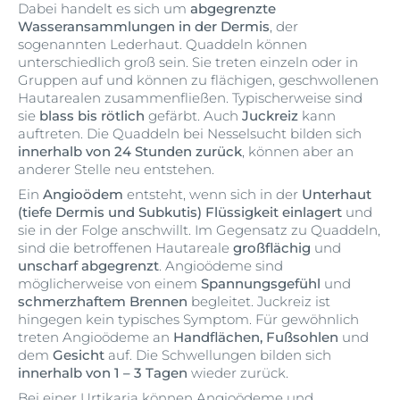
Dabei handelt es sich um
abgegrenzte
Wasseransammlungen in der Dermis
, der
sogenannten Lederhaut. Quaddeln können
unterschiedlich groß sein. Sie treten einzeln oder in
Gruppen auf und können zu flächigen, geschwollenen
Hautarealen zusammenfließen. Typischerweise sind
sie
blass bis rötlich
gefärbt. Auch
Juckreiz
kann
auftreten. Die Quaddeln bei Nesselsucht bilden sich
innerhalb von 24 Stunden zurück
, können aber an
anderer Stelle neu entstehen.
Ein
Angioödem
entsteht, wenn sich in der
Unterhaut
(tiefe Dermis und Subkutis) Flüssigkeit einlagert
und
sie in der Folge anschwillt. Im Gegensatz zu Quaddeln,
sind die betroffenen Hautareale
großflächig
und
unscharf abgegrenzt
. Angioödeme sind
möglicherweise von einem
Spannungsgefühl
und
schmerzhaftem Brennen
begleitet. Juckreiz ist
hingegen kein typisches Symptom. Für gewöhnlich
treten Angioödeme an
Handflächen, Fußsohlen
und
dem
Gesicht
auf. Die Schwellungen bilden sich
innerhalb von 1 – 3 Tagen
wieder zurück.
Bei einer Urtikaria können Angioödeme und