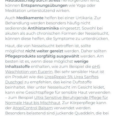
Hautausschlag durch Stress
hervorgerufen wird,
können
Entspannungsübungen
wie Yoga oder
Meditation unterstützend wirken.
Auch
Medikamente
helfen bei einer Urtikaria. Zur
Behandlung werden besonders häufig nicht
sedierende
Antihistaminika
eingesetzt. Sowohl bei
akuten als auch chronischen Formen der Nesselsucht,
können diese helfen, die Symptome zu unterdrücken.
Haut, die von Nesselsucht betroffen ist, sollte
möglichst
nicht weiter gereizt
werden. Daher sollten
Pflegeprodukte sorgfältig ausgewählt
werden. Am
besten ist es, wenn diese möglichst
wenige
Inhaltsstoffe
enthalten, wie zum Beispiel die
pH5
Waschlotion von Eucerin
. Bei sehr sensibler Haut ist
ein Produkt wie das
UreaRepair 5% Urea Sanftes
Duschgel
zu empfehlen, das keine Duftstoffe
beinhaltet. Wer unter Nesselsucht im Gesicht leidet,
kann eine Gesichtspflege für sensible Haut verwenden
– zum Beispiel
Ultra Sensitive Beruhigende Pflege für
Normale Haut bis Mischhaut
. Zur Körperpflege kann
der
AtopiControl Balsam
verwendet werden.
Besonders belastend sind juckende Quaddeln, die bei