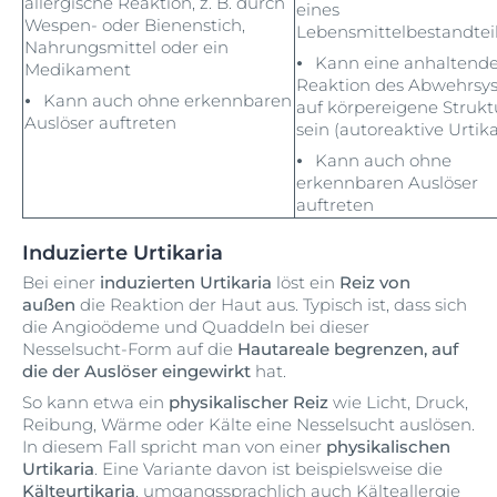
allergische Reaktion, z. B. durch
eines
Wespen- oder Bienenstich,
Lebensmittelbestandtei
Nahrungsmittel oder ein
⦁ Kann eine anhaltend
Medikament
Reaktion des Abwehrsy
⦁ Kann auch ohne erkennbaren
auf körpereigene Struk
Auslöser auftreten
sein (autoreaktive Urtika
⦁ Kann auch ohne
erkennbaren Auslöser
auftreten
Induzierte Urtikaria
Bei einer
induzierten Urtikaria
löst ein
Reiz von
außen
die Reaktion der Haut aus. Typisch ist, dass sich
die Angioödeme und Quaddeln bei dieser
Nesselsucht-Form auf die
Hautareale begrenzen, auf
die der Auslöser eingewirkt
hat.
So kann etwa ein
physikalischer Reiz
wie Licht, Druck,
Reibung, Wärme oder Kälte eine Nesselsucht auslösen.
In diesem Fall spricht man von einer
physikalischen
Urtikaria
. Eine Variante davon ist beispielsweise die
Kälteurtikaria
, umgangssprachlich auch Kälteallergie