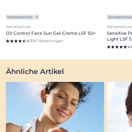
Sonnenschutz
+1
Sonnenschut
Sonnenschutz
Sonnenschutz
Oil Control Face Sun Gel-Creme LSF 50+
Sensitive P
Light LSF 
4.7
267 Bewertungen
4.
Ähnliche Artikel