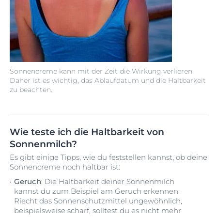
Sonnencreme kann mit der Zeit die Wirkung verlieren.
Daher ist es wichtig, das Ablaufdatum und die Haltbarkeit
zu beachten.
Wie teste ich die Haltbarkeit von
Sonnenmilch?
Es gibt einige Tipps, wie du feststellen kannst, ob deine
Sonnencreme noch haltbar ist:
Geruch
: Die Haltbarkeit deiner Sonnenmilch
kannst du zum Beispiel am Geruch erkennen.
Riecht das Sonnenschutzmittel ungewöhnlich,
beispielsweise scharf, solltest du es nicht mehr