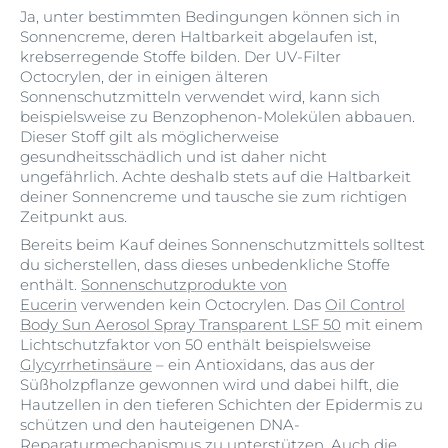
Ja, unter bestimmten Bedingungen können sich in
Sonnencreme, deren Haltbarkeit abgelaufen ist,
krebserregende Stoffe bilden. Der UV-Filter
Octocrylen, der in einigen älteren
Sonnenschutzmitteln verwendet wird, kann sich
beispielsweise zu Benzophenon-Molekülen abbauen.
Dieser Stoff gilt als möglicherweise
gesundheitsschädlich und ist daher nicht
ungefährlich. Achte deshalb stets auf die Haltbarkeit
deiner Sonnencreme und tausche sie zum richtigen
Zeitpunkt aus.
Bereits beim Kauf deines Sonnenschutzmittels solltest
du sicherstellen, dass dieses unbedenkliche Stoffe
enthält.
Sonnenschutzprodukte von
Eucerin
verwenden kein Octocrylen. Das
Oil Control
Body Sun Aerosol Spray Transparent LSF 50
mit einem
Lichtschutzfaktor von 50 enthält beispielsweise
Glycyrrhetinsäure
– ein Antioxidans, das aus der
Süßholzpflanze gewonnen wird und dabei hilft, die
Hautzellen in den tieferen Schichten der Epidermis zu
schützen und den hauteigenen DNA-
Reparaturmechanismus zu unterstützen. Auch die