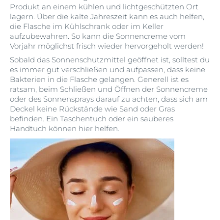
Produkt an einem kühlen und lichtgeschützten Ort
lagern. Über die kalte Jahreszeit kann es auch helfen,
die Flasche im Kühlschrank oder im Keller
aufzubewahren. So kann die Sonnencreme vom
Vorjahr möglichst frisch wieder hervorgeholt werden!
Sobald das Sonnenschutzmittel geöffnet ist, solltest du
es immer gut verschließen und aufpassen, dass keine
Bakterien in die Flasche gelangen. Generell ist es
ratsam, beim Schließen und Öffnen der Sonnencreme
oder des Sonnensprays darauf zu achten, dass sich am
Deckel keine Rückstände wie Sand oder Gras
befinden. Ein Taschentuch oder ein sauberes
Handtuch können hier helfen.