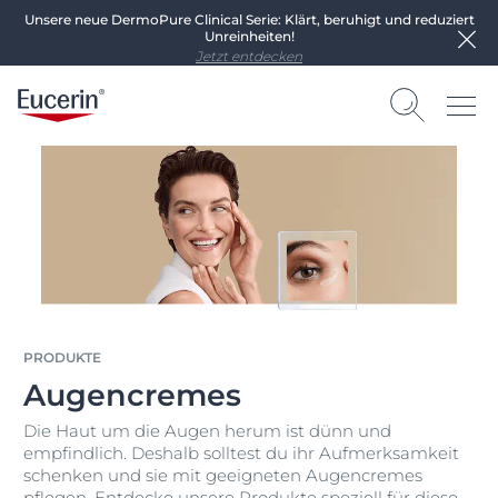
Unsere neue DermoPure Clinical Serie: Klärt, beruhigt und reduziert
Unreinheiten!
Jetzt entdecken
PRODUKTE
Augencremes
Die Haut um die Augen herum ist dünn und
empfindlich. Deshalb solltest du ihr Aufmerksamkeit
schenken und sie mit geeigneten Augencremes
pflegen. Entdecke unsere Produkte speziell für diese