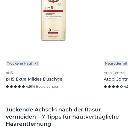
Trockene Haut
+1
Neurodermit
pH5
AtopiControl
pH5 Extra Mildes Duschgel
AtopiContro
4.9
116 Bewertungen
4.
Juckende Achseln nach der Rasur
vermeiden – 7 Tipps für hautverträgliche
Haarentfernung