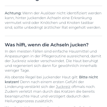
Deo zu verwenden, sondern damit etwa 12 Stunden zu
hervorgerufen werden. Insbesondere empfindliche
auch nach monatelanger Anwendung plötzlich
luftige Kleidung und weiche Stoffe zu tragen.
warten. Eine gängige Begleiterscheinung sind zudem
Haut wird oftmals durch
Schwitzen
zusätzlich gereizt.
auftreten.
Jucken und roter Ausschlag unter den Achseln
eingewachsene Haare. Kurze, abgeschnittene Haare
Darüber hinaus kann auch ein sogenannter
Achtung:
Wenn der Auslöser nicht identifiziert werden
können auch Begleiterscheinungen einer Erkrankung
dringen nicht durch die Haut nach außen, sondern
Hitzeausschlag auftreten, der aus kleinen, juckenden
kann, hinter juckenden Achseln eine Erkrankung
sein. So zeichnet sich beispielsweise
wachsen unter der Haut weiter. Juckende,
Pusteln besteht. Diese
Hitzepickel
entstehen, wenn
vermutet wird oder Knötchen und Knoten tastbar
Neurodermitis
durch schuppige und oftmals stark
pickelähnliche Erhebungen sind oft die Folge.
Schweißdrüsengänge verstopfen und Schweiß nicht
sind, sollte unbedingt ärztlicher Rat eingeholt werden.
juckende Hautstellen aus. Auch verschiedene
mehr ungehindert an die Hautoberfläche gelangen
Pilzerkrankungen, wie etwa eine Infektion mit dem
Eine Rasur kann Hautreizungen, Rasurbrand und juckende
kann. Vor allem
starkes Schwitzen
und Hitzestau
Candida-Hefepilz, können sich mit juckenden
Achseln nach sich ziehen.
fördern die Entstehung des Hitzeausschlags. Deshalb
Symptomen bemerkbar machen.
tritt er meist an Körperstellen auf, an denen sich viele
Was hilft, wenn die Achseln jucken?
Schweißdrüsen befinden und sich Hitze und Schweiß
In den meisten Fällen sind einfache Hausmittel und
durch Körperwärme stauen, wie zum Beispiel unter
Anpassungen in der Pflegeroutine ausreichend, damit
den Acheln, in den Kniekehlen oder den Leisten.
der Juckreiz wieder verschwindet. Die Haut beruhigt
und regeneriert sich dann für gewöhnlich innerhalb
weniger Tage.
Als oberste Regel bei juckender Haut gilt:
Bitte nicht
kratzen!
Denn nach einem ersten Gefühl der
Linderung verstärkt sich der
Juckreiz
oftmals noch.
Zudem verletzt man durch das Kratzen die bereits
beanspruchte Haut und verzögert dadurch den
Heilungsprozess zusätzlich.