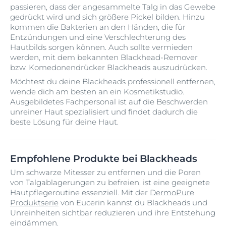
Verdünne beispielsweise einige Tropfen mit Wasser,
intensiv gepflegt und das Hautbild sichtbar verbessert.
passieren, dass der angesammelte Talg in das Gewebe
um dein Gesicht zu reinigen. Oder tupfe betroffene
gedrückt wird und sich größere Pickel bilden. Hinzu
Stellen direkt mit Teebaumöl ab – achte dabei stets
kommen die Bakterien an den Händen, die für
auf die Bedürfnisse deiner Haut und verwende das Öl
Entzündungen und eine Verschlechterung des
nicht mehr, wenn unangenehme Hautreaktionen
Hautbilds sorgen können. Auch sollte vermieden
auftreten.
werden, mit dem bekannten Blackhead-Remover
bzw. Komedonendrücker Blackheads auszudrücken.
Möchtest du deine Blackheads professionell entfernen,
wende dich am besten an ein Kosmetikstudio.
Ausgebildetes Fachpersonal ist auf die Beschwerden
unreiner Haut spezialisiert und findet dadurch die
beste Lösung für deine Haut.
Empfohlene Produkte bei Blackheads
Um schwarze Mitesser zu entfernen und die Poren
von Talgablagerungen zu befreien, ist eine geeignete
Hautpflegeroutine essenziell. Mit der
DermoPure
Produktserie
von Eucerin kannst du Blackheads und
Unreinheiten sichtbar reduzieren und ihre Entstehung
eindämmen.