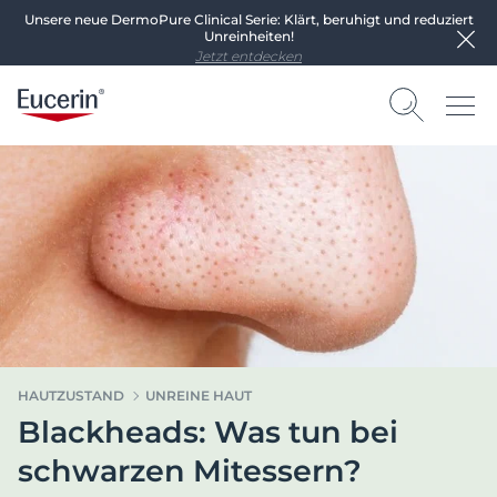
Unsere neue DermoPure Clinical Serie: Klärt, beruhigt und reduziert
Unreinheiten!
Jetzt entdecken
HAUTZUSTAND
UNREINE HAUT
Blackheads: Was tun bei
schwarzen Mitessern?