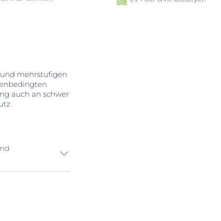
n und mehrstufigen
nenbedingten
ung auch an schwer
utz.
und
cht) als auch
der Hautzellen
 Spray
hutz, der