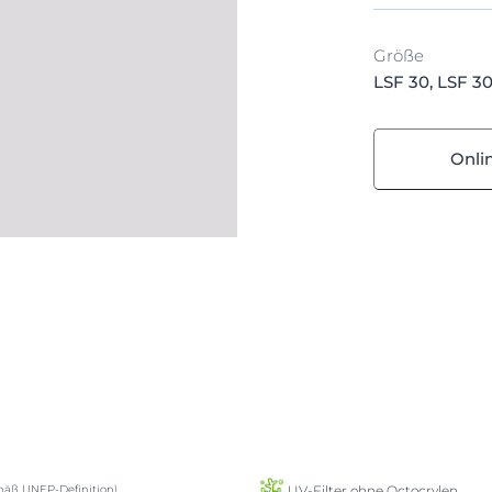
Größe
LSF 30, LSF 3
Onli
UV-Filter ohne Octocrylen
äß UNEP-Definition)