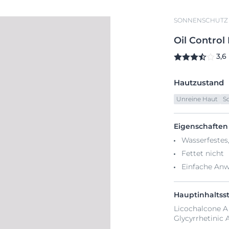
SONNENSCHUTZ
Oil
Control
3,6
Hautzustand
Unreine Haut
S
Eigenschaften
Wasserfestes
Fettet nicht
Einfache An
Hauptinhaltsst
Licochalcone A 
Glycyrrhetinic 