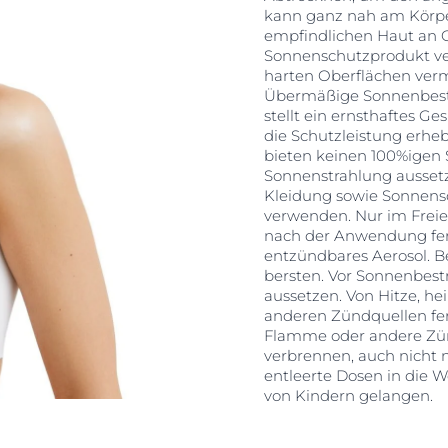
kann ganz nah am Körpe
empfindlichen Haut an G
Sonnenschutzprodukt ver
harten Oberflächen ver
Übermäßige Sonnenbestr
stellt ein ernsthaftes G
die Schutzleistung erh
bieten keinen 100%igen S
Sonnenstrahlung aussetz
Kleidung sowie Sonnensc
verwenden. Nur im Freie
nach der Anwendung fern
entzündbares Aerosol. B
bersten. Vor Sonnenbest
aussetzen. Von Hitze, h
anderen Zündquellen fer
Flamme oder andere Zün
verbrennen, auch nicht
entleerte Dosen in die 
von Kindern gelangen.