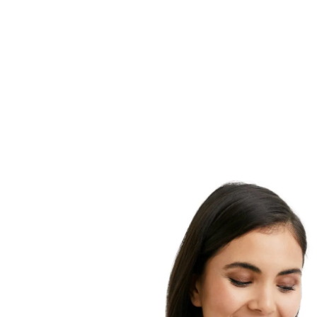
empfindliche und auch zu Akne neigende Haut pfleg
Um durch UV- und hochenergetisches sichtbares Lic
hervorgerufene freie Radikale zu neutralisieren, kom
Advanced Spectral Technology Licochalone A sowie 
für hohen UV-Schutz. Das Aerosol-Spray ist schnell u
schwer zugängliche Hautpartien aufzutragen. Das tr
nicht fettende Sonnenspray zieht schnell ein und ist 