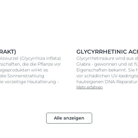
AKT)
GLYCYRRHETINIC AC
zwurzel (Glycyrrhiza inflata)
Glycyrrhetinsäure wird aus d
schaften, die die Pflanze vor
Glabra - gewonnen und ist f
legeprodukten wirkt es
Eigenschaften bekannt. Sie h
h die Sonnenstrahlung
vor schädlichen UV-bedingte
ie vorzeitige Hautalterung -
hauteigenen DNA-Reparatu
Mehr erfahren
Alle anzeigen