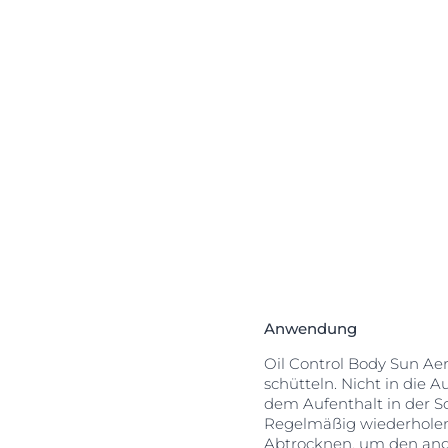
t und schützt.
ht
biniert die
UVA/UVB-Filter
nd einfach auf
ansparente,
wasserfest.
Anwendung
Oil Control Body Sun Ae
schütteln. Nicht in die 
dem Aufenthalt in der So
Regelmäßig wiederholen
Abtrocknen, um den ang