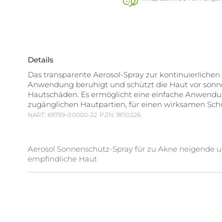
Details
Das transparente Aerosol-Spray zur kontinuierliche
Anwendung beruhigt und schützt die Haut vor son
Hautschäden. Es ermöglicht eine einfache Anwend
zugänglichen Hautpartien, für einen wirksamen Sch
NART: 69759-00000-22
PZN: 18110226
Aerosol Sonnenschutz-Spray für zu Akne neigende 
empfindliche Haut
Sowohl das hochenergetische sichtbare Licht (HEV-Li
UV-Strahlung können sich negativ auf den Zustand 
auswirken. Das Eucerin Oil Control Body Sun Aerosol
Transparent LSF 30 ist ein leichter Aerosol-Sonnensc