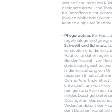
Wer an Schultern und Rück
geeignete arzneiliche The
für Betroffene nicht sich
Rücken bleibende Spuren 
können einige Maßnahmen 
Pflegeroutine:
Bei Haut, d
regelmäßige und geeignet
Schweiß und Schmutz
kö
verstopfen und die Entst
Haut sollte daher regelm
Bei der Auswahl von Rein
stets darauf geachtet wer
h. die Entstehung von Unr
reizenden Inhaltsstoffe e
DermoPure Triple Effect 
entwickelt, um von Akne b
reinigen und kann auch a
mildes Duschgel bietet s
Duschgel an, das besonder
Widerstandskraft der Hau
dem Duschen eignet sich 