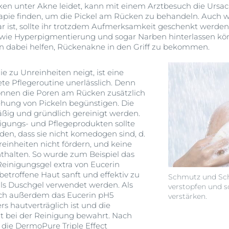
en unter Akne leidet, kann mit einem Arztbesuch die Ursa
rapie finden, um die Pickel am Rücken zu behandeln. Auch
tbar ist, sollte ihr trotzdem Aufmerksamkeit geschenkt wer
wie Hyperpigmentierung und sogar Narben hinterlassen kö
dabei helfen, Rückenakne in den Griff zu bekommen.
ie zu Unreinheiten neigt, ist eine
e Pflegeroutine unerlässlich. Denn
nnen die Poren am Rücken zusätzlich
ehung von Pickeln begünstigen. Die
äßig und gründlich gereinigt werden.
igungs- und Pflegeprodukten sollte
den, dass sie nicht komedogen sind, d.
einheiten nicht fördern, und keine
nthalten. So wurde zum Beispiel das
Reinigungsgel extra von Eucerin
etroffene Haut sanft und effektiv zu
Schmutz und Sc
ls Duschgel verwendet werden. Als
verstopfen und 
ich außerdem das Eucerin pH5
verstärken.
s hautverträglich ist und die
t bei der Reinigung bewahrt. Nach
die DermoPure Triple Effect