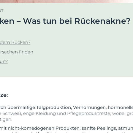
en &
DermoPure Clinical
Alle Produkte ans
UT
ierung
Hyaluron-Filler - Alle
ken – Was tun bei Rückenakne?
o-To für #SkincareRealtalk!
Gesicht
Produkte
rin® @ Instagram
pH5
t
Q10 Active
f dem Rücken?
Jetzt folgen
Ultra Sensitive & Anti-
Ursachen finden
Rötungen
tun?
Sonnenschutz
UreaRepair
rze:
rch übermäßige Talgproduktion, Verhornungen, hormonell
 Schweiß, enge Kleidung und Pflegeproduktreste, wobei g
tigen.
it nicht-komedogenen Produkten, sanfte Peelings, atmun