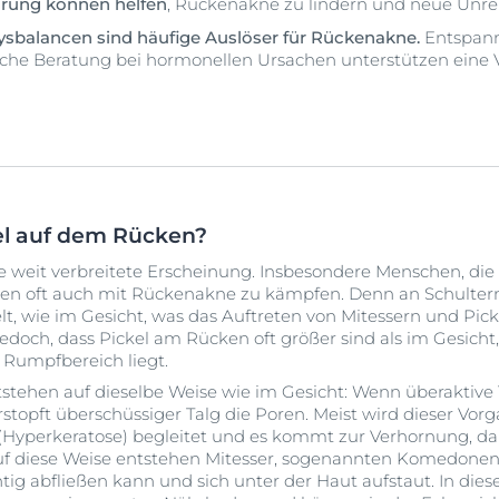
rung können helfen
, Rückenakne zu lindern und neue Unre
ysbalancen sind häufige Auslöser für Rückenakne.
Entspann
iche Beratung bei hormonellen Ursachen unterstützen eine
el auf dem Rücken?
e weit verbreitete Erscheinung. Insbesondere Menschen, die
aben oft auch mit Rückenakne zu kämpfen. Denn an Schulter
lt, wie im Gesicht, was das Auftreten von Mitessern und Pick
 jedoch, dass Pickel am Rücken oft größer sind als im Gesich
Rumpfbereich liegt.
stehen auf dieselbe Weise wie im Gesicht: Wenn überaktive
rstopft überschüssiger Talg die Poren. Meist wird dieser V
(Hyperkeratose) begleitet und es kommt zur Verhornung, da 
f diese Weise entstehen Mitesser, sogenannten Komedonen,
htig abfließen kann und sich unter der Haut aufstaut. In die