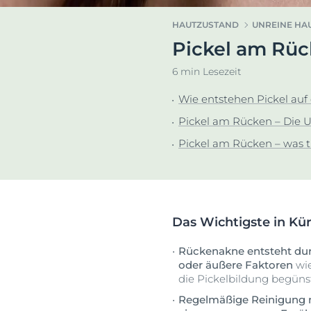
Hyperpigmentierung
Pigmentfleck
HAUTZUSTAND
UNREINE HA
Rötungen im Gesicht
Hyperpigment
Pickel am Rüc
Dein G
Sonnenschutz
Rötungen im 
Euce
6 min Lesezeit
Schwitzen
Schwitzen
Trockene Haut
Trockene Hau
Wie entstehen Pickel au
Unreine Haut
Unreine Haut
Pickel am Rücken – Die 
Sonnenpflege
Pickel am Rücken – was 
Das Wichtigste in Kü
Rückenakne entsteht du
oder äußere Faktoren
wie
die Pickelbildung begüns
Regelmäßige Reinigung m