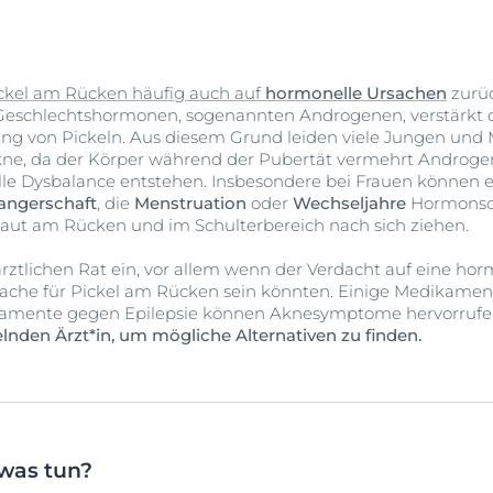
ckel am Rücken häufig auch auf
hormonelle Ursachen
zurüc
schlechtshormonen, sogenannten Androgenen, verstärkt d
ung von Pickeln. Aus diesem Grund leiden viele Jungen und
kne, da der Körper während der Pubertät vermehrt Androge
le Dysbalance entstehen. Insbesondere bei Frauen können 
ngerschaft
, die
Menstruation
oder
Wechseljahre
Hormonsc
Haut am Rücken und im Schulterbereich nach sich ziehen.
rztlichen Rat ein, vor allem wenn der Verdacht auf eine ho
ache für Pickel am Rücken sein könnten. Einige Medikamen
kamente gegen Epilepsie können Aknesymptome hervorrufe
lnden Ärzt*in, um mögliche Alternativen zu finden.
was tun?