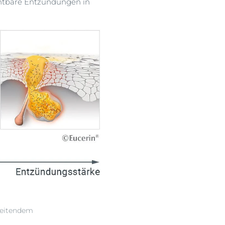
chtbare Entzündungen in
reitendem