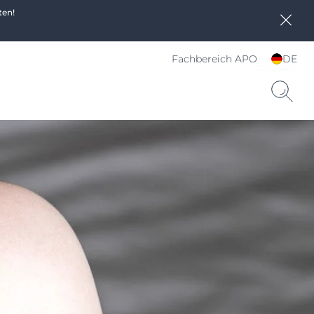
ten!
Fachbereich APO
DE
Sprache und Land
wählen