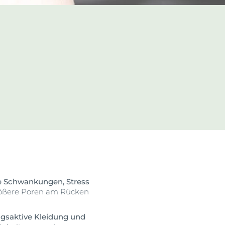
ehen
Klärt, beruhigt & reduziert Unreinheiten
Unsere DermoPure Clinical
Serie
Jetzt entdecken
e Schwankungen, Stress
rößere Poren am Rücken
gsaktive Kleidung und