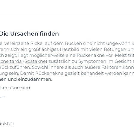
Die Ursachen finden
e, vereinzelte Pickel auf dem Rücken sind nicht ungewöhn
wenn sich ein großflächiges Hautbild mit vielen Rötungen
 zeigt, liegt möglicherweise eine Rückenakne vor. Meist trit
cne tarda (Spätakne)
zusätzlich zu Symptomen im Gesicht a
rückzuführen. Sowohl innere als auch äußere Faktoren könne
g sein. Damit Rückenakne gezielt behandelt werden kann, is
nnen und einzudämmen
.
kenakne sind:
en
dukten