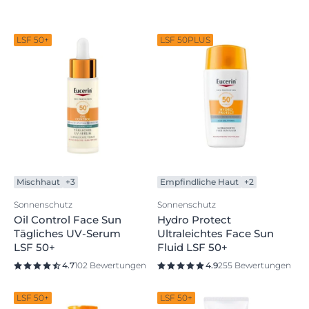
LSF 50+
LSF 50PLUS
Mischhaut
+3
Empfindliche Haut
+2
Sonnenschutz
Sonnenschutz
Oil Control Face Sun
Hydro Protect
Tägliches UV-Serum
Ultraleichtes Face Sun
LSF 50+
Fluid LSF 50+
4.7
102 Bewertungen
4.9
255 Bewertungen
LSF 50+
LSF 50+