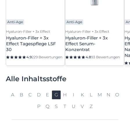
Anti-Age
Anti-Age
An
Hyaluron-Filler + 3x Effect
Hyaluron-Filler + 3x Effect
Hya
Hyaluron-Filler + 3x
Hyaluron-Filler + 3x
Hy
Effect Tagespflege LSF
Effect Serum-
Ef
30
Konzentrat
Na
Na
4.9
229 Bewertungen
4.8
93 Bewertungen
Alle Inhaltsstoffe
A
B
C
D
E
G
H
I
K
L
M
N
O
P
Q
S
T
U
V
Z