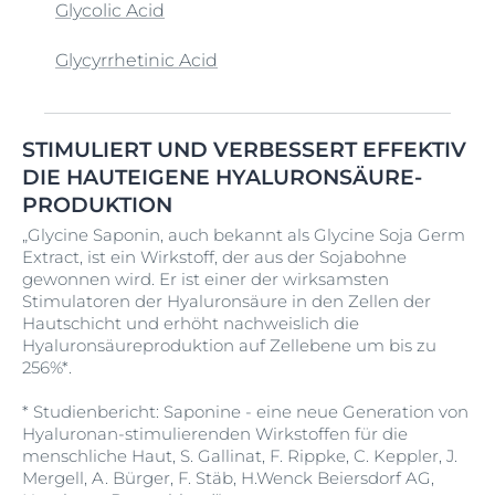
Glycolic Acid
Arginine
Glycyrrhetinic Acid
Arginine HCL
Histidine HCl
Isoamyl Laurate
Kollagen-Elastin-Komplex
Lactic Acid
Magnolol
Nachtkerzenöl
Olea Europaea Fruit Oil
Panax Ginseng Root Extract
Q10
Salicylsäure
Tetramethyl Acetyloctahydronaphthalenes
Urea
Vegetable Oil
Zea Mays Oil
STIMULIERT UND VERBESSERT EFFEKTIV
Hyaluronsäure
Isobutylamido Thiazolyl Resorcinol
Oligopeptide
Panthenol
Thiamidol
Vitamin C
Zinc Oxide (nano)
Kreatin
Laktat
Maltodextrin
Natürliche Feuchthaltefaktoren (NMF)
Sheabutter
DIE HAUTEIGENE HYALURONSÄURE-
PRODUKTION
Isobutylamido Thiazolyl Resorcinol
Zink PCA
Hydrogenated Coconut Acid
Mariendistelöl
Pantolactone
Tin Oxide
Vitamin E
Lanolin Alcohol (Eucerit®)
Natürliches Öl
Silica
„Glycine Saponin, auch bekannt als Glycine Soja Germ
Isostearyl Sebacate & Cl 77163
Extract, ist ein Wirkstoff, der aus der Sojabohne
Hydrogenated Rapeseed Oil
Mattierende Partikel
PCA
TopiC.A
L-Carnitine
Niacinamide
Sodium Coco-Sulfate
gewonnen wird. Er ist einer der wirksamsten
Stimulatoren der Hyaluronsäure in den Zellen der
Hydroxy Complex
pH Balance System
Lichtreflektierende Pigmente
Menthoxypropanediol
NMFs
Sodium Metabisulfite
Traubenkernöl
Hautschicht und erhöht nachweislich die
Hyaluronsäureproduktion auf Zellebene um bis zu
Hydroxyacetophenone
Licochalcone A (Süßholzwurzel-Extrakt)
Methyl Benzoate
PHA
Sodium Phosphate
Trisodium Ethylenediamine Disuccinate
256%*.
Hydroxypropyl Guar
Methylpropanediol
Succinoglycan
Lysine HCl
Phytosphingosine
* Studienbericht: Saponine - eine neue Generation von
Hyaluronan-stimulierenden Wirkstoffen für die
Mikropartikel
SymSitive®
Piroctone Olamine
menschliche Haut, S. Gallinat, F. Rippke, C. Keppler, J.
Mergell, A. Bürger, F. Stäb, H.Wenck Beiersdorf AG,