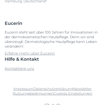
Hamburg, Deutschland“
Mikropigmente
Synthetic Fluorphlogopite
Polidocanol
Mineralpigmente
Polyglyceryl-4 Isostearate
MPD
Polyglyceryl-6 Behenate
Eucerin
Eucerin steht seit über 100 Jahren für Innovationen in
Polyglyceryl-6 Stearate
MPD
der dermokosmetischen Hautpflege. Denn wir sind
überzeugt: Dermatologische Hautpflege kann Leben
Provitamin B
verändern!
Erfahre mehr über Eucerin
Provitamin B5
Hilfe & Kontakt
Kontaktiere uns
Impressum
Datenschutzerklärung
Newsletter
Nutzungsbedingungen
Cookies Einstellungen