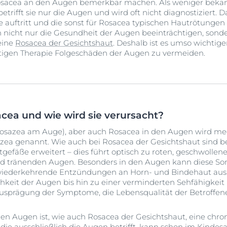
sacea an den Augen bemerkbar machen. Als weniger beka
rifft sie nur die Augen und wird oft nicht diagnostiziert. D
auftritt und die sonst für Rosacea typischen Hautrötungen 
nicht nur die Gesundheit der Augen beeinträchtigen, sonder
 eine
Rosacea der Gesichtshaut
. Deshalb ist es umso wichtiger
tigen Therapie Folgeschäden der Augen zu vermeiden.
acea und wie wird sie verursacht?
osazea am Auge), aber auch Rosacea in den Augen wird me
zea genannt. Wie auch bei Rosacea der Gesichtshaut sind b
tgefäße erweitert
–
dies führt optisch zu roten, geschwolle
und tränenden Augen. Besonders in den Augen kann diese S
e wiederkehrende Entzündungen an Horn- und Bindehaut aus
hkeit der Augen bis hin zu einer verminderten Sehfähigkeit 
Ausprägung der Symptome, die Lebensqualität der Betroffen
n Augen ist, wie auch Rosacea der Gesichtshaut, eine chro
die ausschließlich die Augen betrifft, kann schon im Kindesa