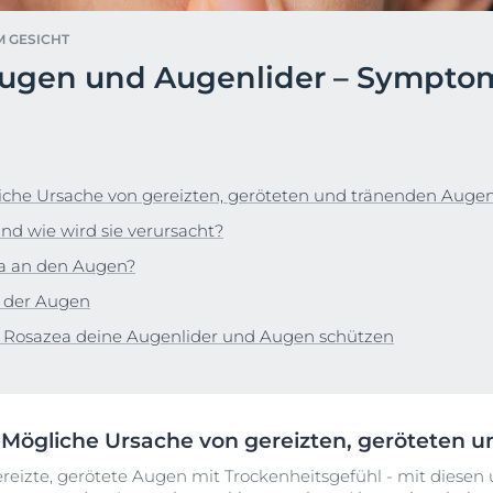
en &
DermoPure Clinical
Alle Produkte ans
M GESICHT
ierung
Hyaluron-Filler - Alle
Augen und Augenlider – Sympto
o-To für #SkincareRealtalk!
Gesicht
Produkte
rin® @ Instagram
pH5
t
Q10 Active
Jetzt folgen
Ultra Sensitive & Anti-
iche Ursache von gereizten, geröteten und tränenden Auge
Rötungen
nd wie wird sie verursacht?
Sonnenschutz
a an den Augen?
UreaRepair
 der Augen
r Rosazea deine Augenlider und Augen schützen
 Mögliche Ursache von gereizten, geröteten 
eizte, gerötete Augen mit Trockenheitsgefühl - mit diesen 