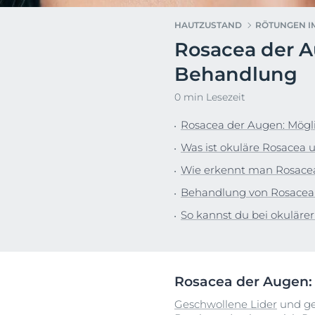
Hyperpigmentierung
Pigmentfleck
HAUTZUSTAND
RÖTUNGEN I
Rötungen im Gesicht
Hyperpigment
Rosacea der 
Dein G
Sonnenschutz
Rötungen im 
Euce
Behandlung
Schwitzen
Schwitzen
0 min Lesezeit
Trockene Haut
Trockene Hau
Unreine Haut
Unreine Haut
Rosacea der Augen: Mögl
Sonnenpflege
Was ist okuläre Rosacea u
Wie erkennt man Rosace
Behandlung von Rosacea
So kannst du bei okuläre
Rosacea der Augen:
Geschwollene Lider
und ger