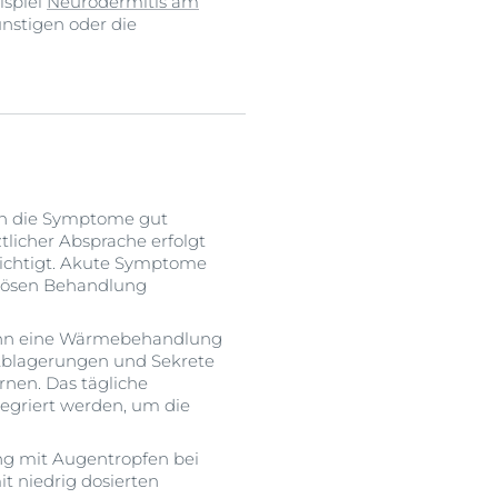
ispiel
Neurodermitis am
nstigen oder die
nen die Symptome gut
ztlicher Absprache erfolgt
sichtigt. Akute Symptome
ntösen Behandlung
kann eine Wärmebehandlung
 Ablagerungen und Sekrete
nen. Das tägliche
tegriert werden, um die
ng mit Augentropfen bei
t niedrig dosierten