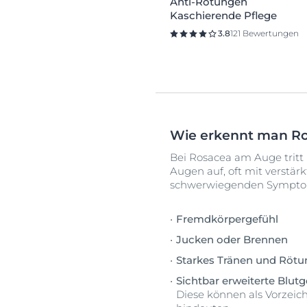
Anti-Rötungen
Kaschierende Pflege
3.8
121 Bewertungen
Wie erkennt man R
Bei Rosacea am Auge tritt
Augen auf, oft mit verstä
schwerwiegenden Symptome
Fremdkörpergefühl
Jucken oder Brennen
Starkes Tränen und Röt
Sichtbar erweiterte Blut
Diese können als Vorzeic