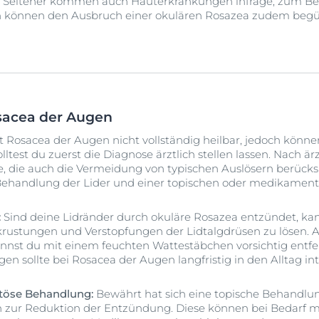
. Seltener kommen auch Hauterkrankungen infrage, zum Be
n können den Ausbruch einer okulären Rosazea zudem begü
sacea der Augen
st Rosacea der Augen nicht vollständig heilbar, jedoch kön
test du zuerst die Diagnose ärztlich stellen lassen. Nach är
ie, die auch die Vermeidung von typischen Auslösern berück
 Behandlung der Lider und einer topischen oder medikame
:
Sind deine Lidränder durch okuläre Rosazea entzündet, 
rkrustungen und Verstopfungen der Lidtalgdrüsen zu lösen.
nst du mit einem feuchten Wattestäbchen vorsichtig entfer
n sollte bei Rosacea der Augen langfristig in den Alltag in
töse Behandlung:
Bewährt hat sich eine topische Behandlu
zur Reduktion der Entzündung. Diese können bei Bedarf mi