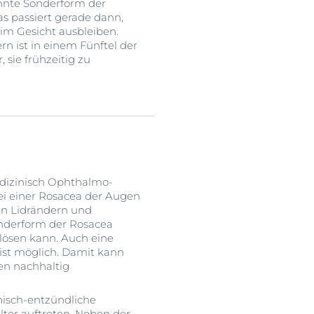
nnte Sonderform der
as passiert gerade dann,
im Gesicht ausbleiben.
n ist in einem Fünftel der
, sie frühzeitig zu
dizinisch Ophthalmo-
ei einer Rosacea der Augen
nen Lidrändern und
onderform der Rosacea
lösen kann. Auch eine
ist möglich. Damit kann
en nachhaltig
nisch-entzündliche
lter auftreten. Neben der