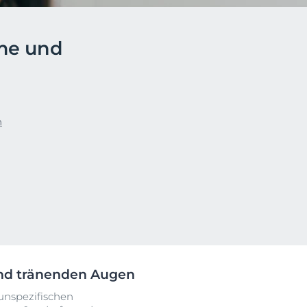
ehen
me und
Klärt, beruhigt & reduziert Unreinheiten
Unsere DermoPure Clinical
Serie
Jetzt entdecken
n
und tränenden Augen
unspezifischen