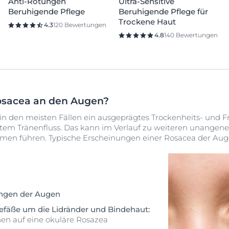
Anti-Rötungen
Ultra-Sensitive
Beruhigende Pflege
Beruhigende Pflege für
Trockene Haut
4.3
120 Bewertungen
4.8
140 Bewertungen
osacea an den Augen?
 in den meisten Fällen ein ausgeprägtes Trockenheits- und 
rktem Tränenfluss. Das kann im Verlauf zu weiteren unange
n führen. Typische Erscheinungen einer Rosacea der Aug
ungen der Augen
gefäße um die Lidränder und Bindehaut:
hen auf eine okuläre Rosazea