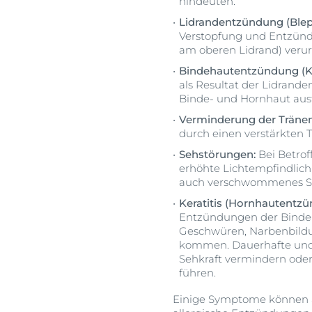
hindeuten.
Lidrandentzündung (Bleph
Verstopfung und Entzün
am oberen Lidrand) verur
Bindehautentzündung (Ko
als Resultat der Lidrand
Binde- und Hornhaut aus
Verminderung der Träne
durch einen verstärkten T
Sehstörungen:
Bei Betro
erhöhte Lichtempfindlichk
auch verschwommenes Se
Keratitis (Hornhautentz
Entzündungen der Binde-
Geschwüren, Narbenbildu
kommen. Dauerhafte und
Sehkraft vermindern oder
führen.
Einige Symptome können au