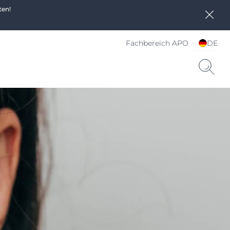
ten!
Fachbereich APO
DE
Sprache und Land
wählen