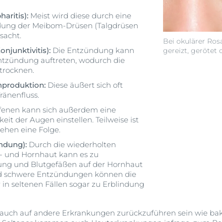
aritis):
Meist wird diese durch eine
dung der Meibom-Drüsen (Talgdrüsen
sacht.
Bei okulärer Ros
njunktivitis):
Die Entzündung kann
gereizt, gerötet 
entzündung auftreten, wodurch die
trocknen.
nproduktion:
Diese äußert sich oft
ränenfluss.
ffenen kann sich außerdem eine
eit der Augen einstellen. Teilweise ist
hen eine Folge.
ündung):
Durch die wiederholten
 und Hornhaut kann es zu
ng und Blutgefäßen auf der Hornhaut
 schwere Entzündungen können die
 in seltenen Fällen sogar zu Erblindung
ch auf andere Erkrankungen zurückzuführen sein wie bakter