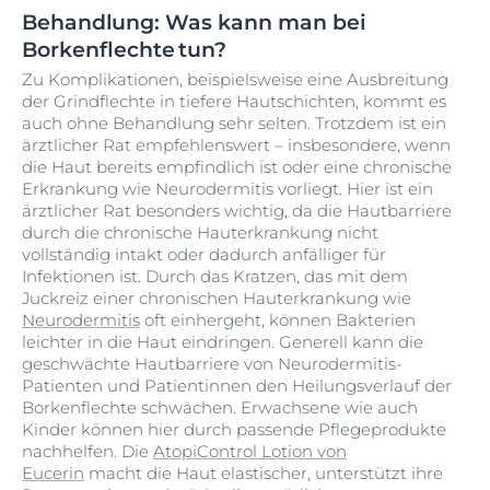
ebenfalls nicht vermeidbar, wirkt sich dann aber auch
taucht der typische Ausschlag in der Regel auf und ist
Behandlung: Was kann man bei
nicht anders aus als sonst. Hier gibt es also keinen
durch ärztliche Untersuchung schnell zu identifizieren.
Borkenflechte tun?
Grund zur Sorge, wenn keine weiteren Symptome
Gegebenenfalls kann bei der Untersuchung ein
hinzukommen. Generell kommt eine Infektion bei
Zu Komplikationen, beispielsweise eine Ausbreitung
Abstrich mit der Flüssigkeit aus einer intakten Blase
Erwachsenen aber seltener vor: aufgrund der leicht
der Grindflechte in tiefere Hautschichten, kommt es
gemacht werden, um andere Krankheiten oder eine
übertragbaren Schmierinfektion ist
die Haut von
auch ohne Behandlung sehr selten. Trotzdem ist ein
Pilzinfektion auszuschließen.
Kindern und Babys
häufiger betroffen. Im
ärztlicher Rat empfehlenswert – insbesondere, wenn
Ab dem Anfangsstadium der Borkenflechte dauert die
Kindergarten oder der Schule kommt es häufiger zu
die Haut bereits empfindlich ist oder eine chronische
Hautinfektion rund drei Wochen ohne eine
Kontakt mit Gegenständen, an denen möglicherweise
Erkrankung wie Neurodermitis vorliegt. Hier ist ein
Behandlung. Solange der Ausschlag und die Kruste
bakterielle Erreger haften. Zusätzlich wird die Hygiene
ärztlicher Rat besonders wichtig, da die Hautbarriere
sichtbar sind, ist die Borkenflechte weiterhin
wie das regelmäßige Händewaschen bei Kindern im
durch die chronische Hauterkrankung nicht
ansteckend: Der Inhalt von Bläschen und Schorf ist
Vergleich oft noch vernachlässigt, weshalb die
vollständig intakt oder dadurch anfälliger für
hochinfektiös. Kratzen am Körper kann daher die
Wahrscheinlichkeit einer Infektion mit Borkenflechte
Infektionen ist. Durch das Kratzen, das mit dem
Grindflechte verbreiten und sollte möglichst
bei Erwachsenen seltener ist. Auch eine überstandene
Juckreiz einer chronischen Hauterkrankung wie
vermieden werden. Wie leicht übertragbar
Erkrankung macht nicht immun und schützt nicht vor
Neurodermitis
oft einhergeht, können Bakterien
Grindflechte ist, verrät sogar schon der medizinische
einer neuen Infektion mit Grindflechte.
leichter in die Haut eindringen. Generell kann die
Name Impetigo contagiosa – letzteres bedeutet
geschwächte Hautbarriere von Neurodermitis-
übersetzt ansteckend. Borkenflechte hat in der Regel
Patienten und Patientinnen den Heilungsverlauf der
von der Infektion an einen milden Verlauf – dennoch
Borkenflechte schwächen. Erwachsene wie auch
sollte die Haut gut gepflegt, geschützt und die
Kinder können hier durch passende Pflegeprodukte
Grindflechte ernst genommen werden.
nachhelfen. Die
AtopiControl Lotion von
Eucerin
macht die Haut elastischer, unterstützt ihre
Die Zeit von der Infektion mit den bakteriellen