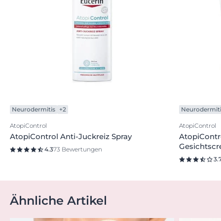
Neurodermitis
+2
Neurodermit
AtopiControl
AtopiControl
AtopiControl Anti-Juckreiz Spray
AtopiContr
Gesichtsc
4.3
73 Bewertungen
3.
Ähnliche Artikel