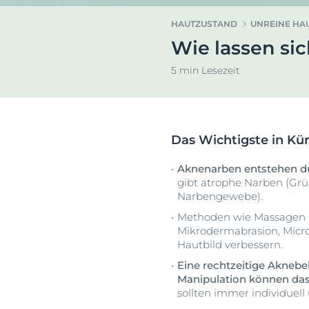
Hyperpigmentierung
Pigmentfleck
HAUTZUSTAND
UNREINE HA
Rötungen im Gesicht
Hyperpigment
Wie lassen si
Dein G
Sonnenschutz
Rötungen im 
Euce
5 min Lesezeit
Schwitzen
Schwitzen
Trockene Haut
Trockene Hau
Unreine Haut
Unreine Haut
Das Wichtigste in Kü
Sonnenpflege
Aknenarben entstehen du
gibt atrophe Narben (Gr
Narbengewebe).
Methoden wie Massagen m
Mikrodermabrasion, Micr
Hautbild verbessern.
Eine rechtzeitige Akneb
Manipulation können das 
sollten immer individuel