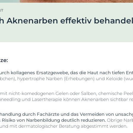
en &
DermoPure Clinical
Alle Produkte ans
UT
ierung
Hyaluron-Filler - Alle
ch Aknenarben effektiv behande
o-To für #SkincareRealtalk!
Gesicht
Produkte
rin® @ Instagram
pH5
t
Q10 Active
Jetzt folgen
Ultra Sensitive & Anti-
Rötungen
rze:
Sonnenschutz
rch kollagenes Ersatzgewebe, das die Haut nach tiefen En
UreaRepair
übchen), hypertrophe Narben (Erhebungen) und Keloide (w
it nicht-komedogenen Gelen oder Salben, chemische Peeli
oneedling und Lasertherapie können Aknenarben sichtbar r
ehandlung durch Fachärzte und das Vermeiden von unsach
Risiko von Narbenbildung deutlich reduzieren.
Obrige Nar
l und mit dermatologischer Beratung abgestimmt werden.