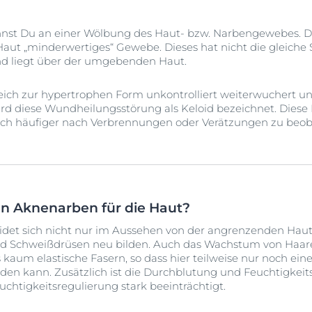
nst Du an einer Wölbung des Haut- bzw. Narbengewebes. Do
 Haut „minderwertiges“ Gewebe. Dieses hat nicht die gleiche
nd liegt über der umgebenden Haut.
ich zur hypertrophen Form unkontrolliert weiterwuchert un
rd diese Wundheilungsstörung als Keloid bezeichnet. Diese
edoch häufiger nach Verbrennungen oder Verätzungen zu beo
n Aknenarben für die Haut?
idet sich nicht nur im Aussehen von der angrenzenden Ha
nd Schweißdrüsen neu bilden. Auch das Wachstum von Haaren
kaum elastische Fasern, so dass hier teilweise nur noch ein
 kann. Zusätzlich ist die Durchblutung und Feuchtigkeit
uchtigkeitsregulierung stark beeinträchtigt.