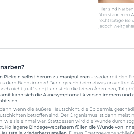
Hier sind Narben
überstandenen Ak
rechtzeitige Beh
jedoch weitgehen
enarben?
en
Pickeln selbst herum zu manipulieren
– weder mit den Fi
us dem Badezimmer! Denn gerade beim etwas unsanften A
e noch nicht „reif“ sind) kannst du die feinen Äderchen, Tal
amit kann sich die Aknesymptomatik verschlimmern und da
ht sich.
dann, wenn die äußere Hautschicht, die Epidermis, geschäd
utschichten betroffen sind. Der Organismus ist dann meist ni
en, wie sie einmal war. Stattdessen wird die Wunde durch s
zt.
Kollagene Bindegewebsfasern füllen die Wunde von innen
 Hautstelle wiederherzustellen.
Dieses Ersatzgewebe schließt