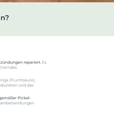
ehen
ln?
Klärt, beruhigt & reduziert Unreinheiten
Unsere DermoPure Clinical
Serie
Jetzt entdecken
tzündungen repariert.
Es
ucherndes
ngs (Fruchtsäure),
eduzieren und das
gemäßer Pickel-
benbehandlungen