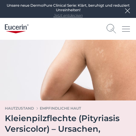
Unsere neue DermoPure Clinical Serie: Klärt, beruhigt und reduziert
Unreinheiten!
Jetzt entdecken
HAUTZUSTAND
EMPFINDLICHE HAUT
Kleienpilzflechte (Pityriasis
Versicolor) – Ursachen,