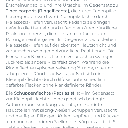
Erscheinungsbild und ihre Ursache. Im Gegensatz zu
Tinea corporis (Ringelflechte)
, die durch Fadenpilze
hervorgerufen wird, wird Kleienpilzflechte durch
Malassezia-Hefen verursacht. Fadenpilze dringen
tiefer in die Haut ein und rufen hier oft entzündliche
Reaktionen hervor, die mit starkem Juckreiz und
Rötungen
einhergehen. Im Gegensatz dazu bleiben
Malassezia-Hefen auf der obersten Hautschicht und
verursachen weniger entzündliche Reaktionen. Die
Flecken bei Kleienpilzflechte verursachen weniger
Juckreiz als andere Pilzinfektionen. Während die
Ringelflechte typischerweise ringförmige, rote und
schuppende Ränder aufweist, äußert sich eine
Kleienpilzflechte durch diffuse, unterschiedlich
gefärbte Flecken ohne klar definierte Ränder.
Die
Schuppenflechte (Psoriasis)
ist – im Gegensatz
zur Kleienpilzflechte – eine genetisch bedingte
Autoimmunerkrankung, die rote, entzündete
Hautstellen mit silbrig-weißen Schuppen verursacht
und häufig an Ellbogen, Knien, Kopfhaut und Rücken,
aber auch an anderen Stellen des Körpers auftritt. Sie
geht außerdem in einigen Fällen mit weiteren, nicht