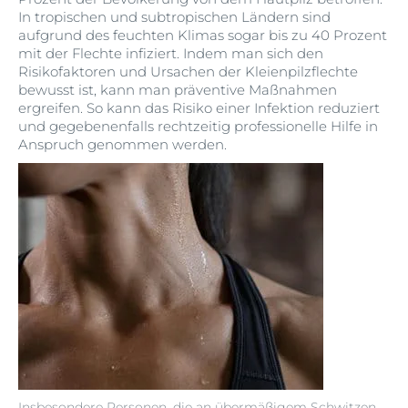
In tropischen und subtropischen Ländern sind
aufgrund des feuchten Klimas sogar bis zu 40 Prozent
mit der Flechte infiziert. Indem man sich den
Risikofaktoren und Ursachen der Kleienpilzflechte
bewusst ist, kann man präventive Maßnahmen
ergreifen. So kann das Risiko einer Infektion reduziert
und gegebenenfalls rechtzeitig professionelle Hilfe in
Anspruch genommen werden.
Insbesondere Personen, die an übermäßigem Schwitzen