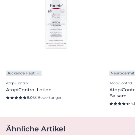
Juckende Haut
+1
Neurodermit
AtopiControl
AtopiControl
AtopiControl Lotion
AtopiContr
Balsam
5.0
65 Bewertungen
4.
Ähnliche Artikel