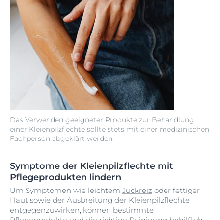
Das Verwenden geeigneter Produkte zur Behandlung
einer Kleienpilzflechte sollte stets mit einer medizinischen
Fachperson abgeklärt werden.
Symptome der Kleienpilzflechte mit
Pflegeprodukten lindern
Um Symptomen wie leichtem
Juckreiz
oder fettiger
Haut sowie der Ausbreitung der Kleienpilzflechte
entgegenzuwirken, können bestimmte
Pflegeprodukte und die richtige Reinigung behilflich