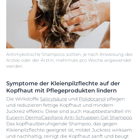
Antimykotische Shampoos sollten, je nach Anweisung des
Arztes oder der Ärztin, mehrmals pro Woche angewendet
werden.
Symptome der Kleienpilzflechte auf der
Kopfhaut mit Pflegeprodukten lindern
Die Wirkstoffe
Salicylsäure
und
Polidocanol
pflegen
und reduzieren fettige Kopfhaut und mindern
Juckreiz effektiv. Diese sind auch Hauptbestandteil im
Eucerin DermoCapillaire Anti-Schuppen Gel Shampoo
.
Das kopfhautberuhigende Shampoo, das gegen
Kleienpilzflechte geeignet ist, mildet Juckreiz wirksam
und nachhaltig, reinigt die Kopfhaut sanft und beugt