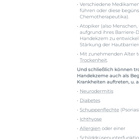
Verschiedene Medikament
führen oder diese begünst
Chemotherapeutika).
Atopiker (also Menschen,
aufgrund ihres Barriere-D
Handekzem zu entwickeln
Stärkung der Hautbarriere
Mit zunehmenden Alter te
Trockenheit
.
Und schließlich können tr
Handekzeme auch als Begl
Krankheiten auftreten, u. a.
Neurodermitis
Diabetes
Schuppenflechte
(Psoriasi
Ichthyose
Allergien
oder einer
Schilddrüsenunterfunkti