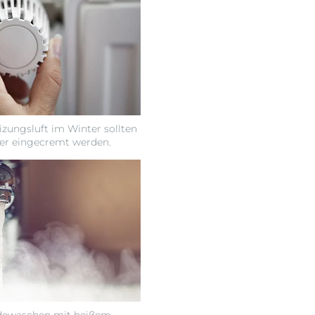
izungsluft im Winter sollten
ger eingecremt werden.