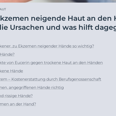
en &
DermoPure Clinical
Alle Produkte ans
AUT
ierung
Hyaluron-Filler - Alle
 Ekzemen neigende Haut an den
o-To für #SkincareRealtalk!
Gesicht
Produkte
rin® @ Instagram
die Ursachen und was hilft dag
pH5
t
Q10 Active
Jetzt folgen
Ultra Sensitive & Anti-
ckener, zu Ekzemen neigender Hände so wichtig?
Rötungen
e Hände?
Sonnenschutz
te von Eucerin gegen trockene Haut an den Händen
UreaRepair
ockene Hände
em – Kostenerstattung durch Berufsgenossenschaft
enen, angegriffenen Hände richtig
nd rissige Hände?
kzemen an der Hand?