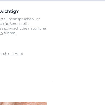
wichtig?
rteil beanspruchen wir
h äußeren, teils
Das schwächt die
natürliche
en
führen.
urch die Haut