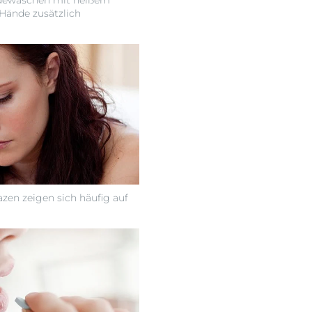
dewaschen mit heißem
Hände zusätzlich
azen zeigen sich häufig auf