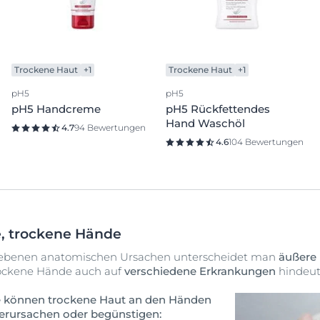
Trockene Haut
+1
Trockene Haut
+1
pH5
pH5
pH5 Handcreme
pH5 Rückfettendes
Hand Waschöl
4.7
94 Bewertungen
4.6
104 Bewertungen
e, trockene Hände
iebenen anatomischen Ursachen unterscheidet man
äußere 
ockene Hände auch auf
verschiedene Erkrankungen
hindeut
e können trockene Haut an den Händen
erursachen oder begünstigen: