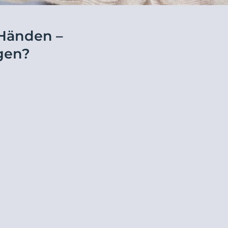
ehen
 Händen –
Klärt, beruhigt & reduziert Unreinheiten
Unsere DermoPure Clinical
egen?
Serie
Jetzt entdecken