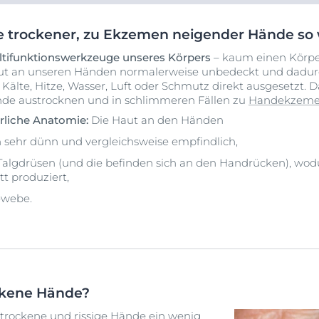
e trockener, zu Ekzemen neigender Hände so 
ltifunktionswerkzeuge unseres Körpers
– kaum einen Körpe
Haut an unseren Händen normalerweise unbedeckt und dadurc
 Kälte, Hitze, Wasser, Luft oder Schmutz direkt ausgesetzt. 
nde austrocknen und in schlimmeren Fällen zu
Handekzem
liche Anatomie:
Die Haut an den Händen
n sehr dünn und vergleichsweise empfindlich,
Talgdrüsen (und die befinden sich an den Handrücken), wod
t produziert,
ewebe.
ckene Hände?
 trockene und rissige Hände ein wenig