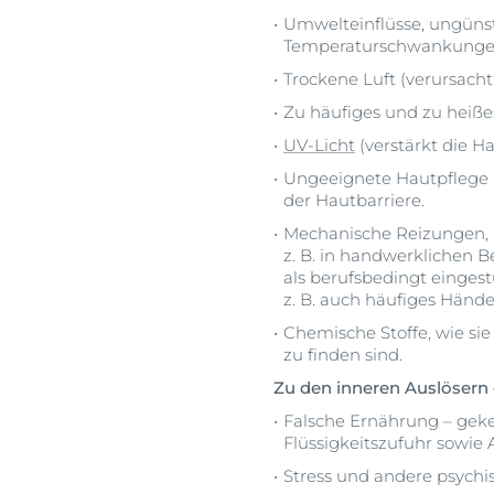
Umwelteinflüsse, ungün
Temperaturschwankunge
Trockene Luft (verursach
Zu häufiges und zu heiß
UV-Licht
(verstärkt die H
Ungeeignete Hautpflege 
der Hautbarriere.
Mechanische Reizungen, a
z. B. in handwerklichen 
als berufsbedingt eingestu
z. B. auch häufiges Händ
Chemische Stoffe, wie sie
zu finden sind.
Zu den inneren Auslösern
Falsche Ernährung – ge
Flüssigkeitszufuhr sowie
Stress und andere psychi