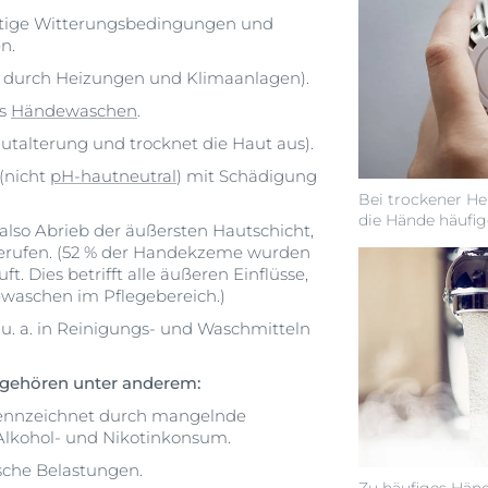
stige Witterungsbedingungen und
n.
t durch Heizungen und Klimaanlagen).
es
Händewaschen
.
autalterung und trocknet die Haut aus).
(nicht
pH-hautneutral
) mit Schädigung
Bei trockener He
die Hände häufi
lso Abrieb der äußersten Hautschicht,
Berufen. (52 % der Handekzeme wurden
ft. Dies betrifft alle äußeren Einflüsse,
ewaschen im Pflegebereich.)
 u. a. in Reinigungs- und Waschmitteln
 gehören unter anderem:
kennzeichnet durch mangelnde
 Alkohol- und Nikotinkonsum.
sche Belastungen.