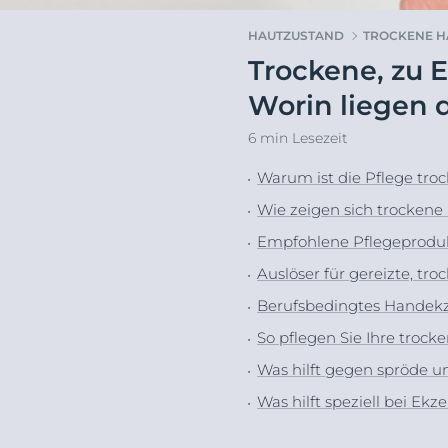
Hyperpigmentierung
Pigmentfleck
HAUTZUSTAND
TROCKENE H
Rötungen im Gesicht
Hyperpigment
Trockene, zu
Dein G
Sonnenschutz
Rötungen im 
Euce
Worin liegen 
Schwitzen
Schwitzen
6 min Lesezeit
Trockene Haut
Trockene Hau
Unreine Haut
Unreine Haut
Warum ist die Pflege tro
Sonnenpflege
Wie zeigen sich trocken
Empfohlene Pflegeproduk
Auslöser für gereizte, tr
Berufsbedingtes Handekz
So pflegen Sie Ihre trock
Was hilft gegen spröde u
Was hilft speziell bei E