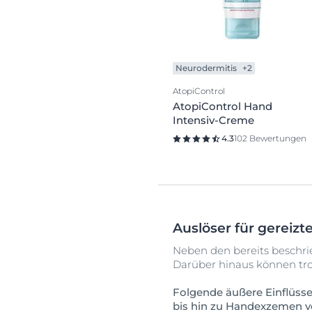
Neurodermitis
+2
AtopiControl
AtopiControl Hand
Intensiv-Creme
4.3
102 Bewertungen
Auslöser für gereizt
Neben den bereits beschr
Darüber hinaus können tr
Folgende äußere Einflüss
bis hin zu Handexzemen v