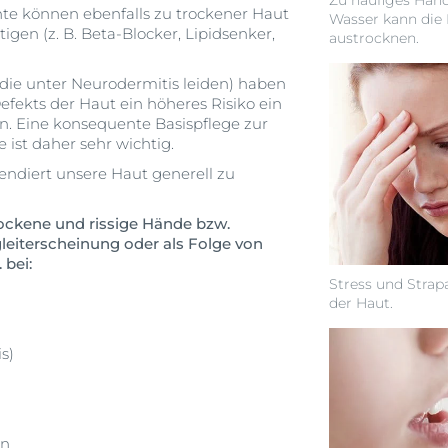
Zu häufiges Hän
e können ebenfalls zu trockener Haut
Wasser kann die 
igen (z. B. Beta-Blocker, Lipidsenker,
austrocknen.
 die unter Neurodermitis leiden) haben
efekts der Haut ein höheres Risiko ein
. Eine konsequente Basispflege zur
 ist daher sehr wichtig.
ndiert unsere Haut generell zu
ockene und rissige Hände bzw.
eiterscheinung oder als Folge von
 bei:
Stress und Strap
der Haut.
s)
on