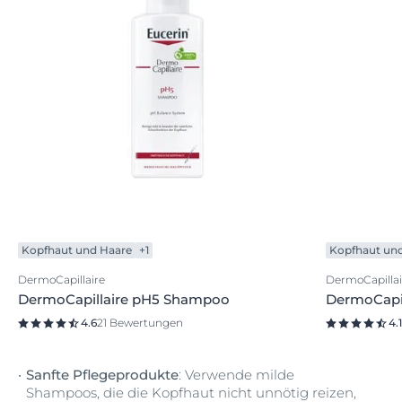
Kopfhaut und Haare
+1
Kopfhaut un
DermoCapillaire
DermoCapillai
DermoCapillaire pH5 Shampoo
DermoCapil
4.6
21 Bewertungen
4.1
Sanfte Pflegeprodukte
: Verwende milde
Shampoos, die die Kopfhaut nicht unnötig reizen,