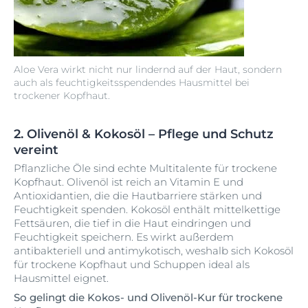
Aloe Vera wirkt nicht nur lindernd auf der Haut, sondern
auch als feuchtigkeitsspendendes Hausmittel bei
trockener Kopfhaut.
2. Olivenöl & Kokosöl – Pflege und Schutz
vereint
Pflanzliche Öle sind echte Multitalente für trockene
Kopfhaut. Olivenöl ist reich an Vitamin E und
Antioxidantien, die die Hautbarriere stärken und
Feuchtigkeit spenden. Kokosöl enthält mittelkettige
Fettsäuren, die tief in die Haut eindringen und
Feuchtigkeit speichern. Es wirkt außerdem
antibakteriell und antimykotisch, weshalb sich Kokosöl
für trockene Kopfhaut und Schuppen ideal als
Hausmittel eignet.
So gelingt die Kokos- und Olivenöl-Kur für trockene