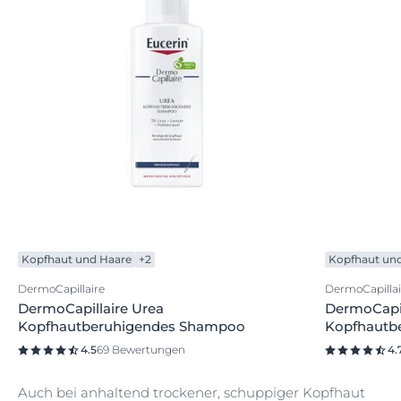
Kopfhaut und Haare
+2
Kopfhaut un
DermoCapillaire
DermoCapillai
DermoCapillaire Urea
DermoCapil
Kopfhautberuhigendes Shampoo
Kopfhautbe
4.5
69 Bewertungen
4.
Auch bei anhaltend trockener, schuppiger Kopfhaut