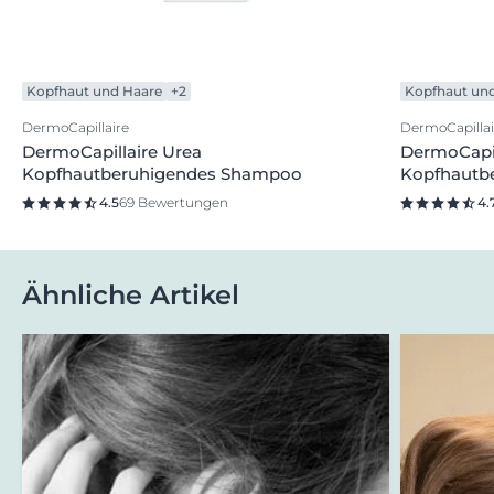
Kopfhaut und Haare
+2
Kopfhaut un
DermoCapillaire
DermoCapillai
DermoCapillaire Urea
DermoCapil
Kopfhautberuhigendes Shampoo
Kopfhautbe
4.5
69 Bewertungen
4.
Ähnliche Artikel