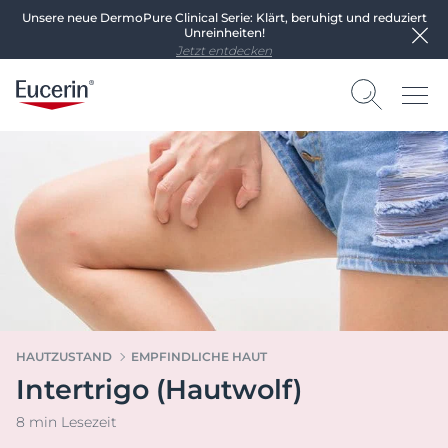
Unsere neue DermoPure Clinical Serie: Klärt, beruhigt und reduziert
Unreinheiten!
Jetzt entdecken
HAUTZUSTAND
EMPFINDLICHE HAUT
Intertrigo (Hautwolf)
8 min Lesezeit