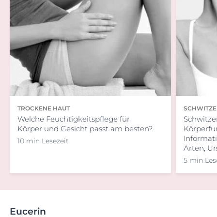
TROCKENE HAUT
SCHWITZ
Welche Feuchtigkeitspflege für
Schwitzen
Körper und Gesicht passt am besten?
Körperfun
Informat
10 min Lesezeit
Arten, U
5 min Les
Eucerin