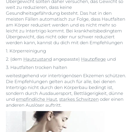
vor Hautreizungen und trage locker sitzende Kleidung,
Übergewicht sollten daher versuchen, das Gewicht so
um Reibung zu vermeiden.
weit zu reduzieren, dass keine
Gesundheitsgefährdung besteht. Das hat in den
meisten Fällen automatisch zur Folge, dass Hautfalten
am Körper reduziert werden und es nicht mehr so
leicht zu Intertrigo kommt. Bei krankheitsbedingtem
Übergewicht, das nicht oder nur schwer reduziert
werden kann, kannst du dich mit den Empfehlungen
1. Körperreinigung
2. (dem
Hautzustand
angepasste)
Hautpflege
und
3. Hautfalten trocken halten
weitestgehend vor intertrigenösen Ekzemen schützen.
Die Empfehlungen gelten auch für alle, bei denen
Intertrigo nicht durch den Körperbau bedingt ist,
sondern durch Ausdauersport, Bettlägerigkeit, dünne
und
empfindliche Haut
,
starkes Schwitzen
oder einen
anderen Auslöser auftritt.