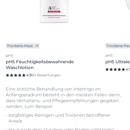
Trockene Haut
+1
Trockene Ha
pH5
pH5
pH5 Feuchtigkeitsbewahrende
pH5 Ultral
Waschlotion
4.
4.9
80 Bewertungen
Eine ärztliche Behandlung von Intertrigo im
Anfangsstadium besteht in den meisten Fällen darin,
dass Verhaltens- und Pflegeempfehlungen gegeben
werden, zum Beispiel:
sorgfältiges Reinigen und Trocknen betroffener
Areale
Haut nach dem Duschen oder Baden vollständig