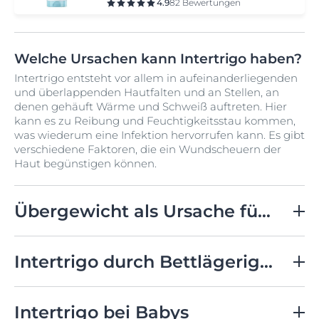
4.9
82 Bewertungen
Welche Ursachen kann Intertrigo haben?
Intertrigo entsteht vor allem in aufeinanderliegenden
und überlappenden Hautfalten und an Stellen, an
denen gehäuft Wärme und Schweiß auftreten. Hier
kann es zu Reibung und Feuchtigkeitsstau kommen,
was wiederum eine Infektion hervorrufen kann. Es gibt
verschiedene Faktoren, die ein Wundscheuern der
Haut begünstigen können.
Übergewicht als Ursache für Intertrigo
Menschen, die an Übergewicht (Adipositas) leiden,
sind um einiges häufiger betroffen als
Intertrigo durch Bettlägerigkeit
normalgewichtige Menschen. Der Grund dafür ist,
dass die Haut an mehr Stellen überlappt, wodurch
Auch ältere, bettlägerige Personen sind anfälliger für
mehr Hautfalten am Körper aufeinander liegen und
ein intertriginöses Ekzem. Bettlägerigkeit verursacht,
Intertrigo bei Babys
scheuern können. Besonders an Stellen, wo die Haut