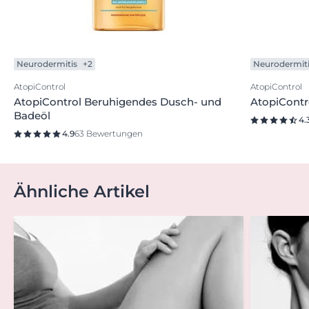
Neurodermitis
+2
Neurodermit
AtopiControl
AtopiControl
AtopiControl Beruhigendes Dusch- und
AtopiContro
Badeöl
4.
4.9
63 Bewertungen
Ähnliche Artikel