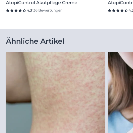
AtopiControl Akutpflege Creme
AtopiContro
4.3
136 Bewertungen
4.
Ähnliche Artikel