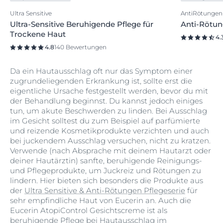
Ultra Sensitive
AntiRötungen
Ultra-Sensitive Beruhigende Pflege für
Anti-Rötun
Trockene Haut
4.
4.8
140 Bewertungen
Da ein Hautausschlag oft nur das Symptom einer
zugrundeliegenden Erkrankung ist, sollte erst die
eigentliche Ursache festgestellt werden, bevor du mit
der Behandlung beginnst. Du kannst jedoch einiges
tun, um akute Beschwerden zu linden. Bei Ausschlag
im Gesicht solltest du zum Beispiel auf parfümierte
und reizende Kosmetikprodukte verzichten und auch
bei juckendem Ausschlag versuchen, nicht zu kratzen.
Verwende (nach Absprache mit deinem Hautarzt oder
deiner Hautärztin) sanfte, beruhigende Reinigungs-
und Pflegeprodukte, um Juckreiz und Rötungen zu
lindern. Hier bieten sich besonders die Produkte aus
der
Ultra Sensitive & Anti-Rötungen Pflegeserie
für
sehr empfindliche Haut von Eucerin an. Auch die
Eucerin AtopiControl Gesichtscreme ist als
beruhigende Pflege bei Hautausschlag im