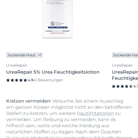
Juckende Haut
+1
Juckende Ha
UreaRepair
UreaRepair
UreaRepair 5% Urea Feuchtigkeitslotion
UreaRepair
Feuchtigke
4.9
41 Bewertungen
4.
Kratzen vermeiden:
Versuche, bei einem Ausschlag
am ganzen Körper möglichst nicht an den betroffenen
Stellen zu kratzen, um weitere
Hautirritationen
zu
vermeiden. Um Reibung zu vermeiden, kann es
hilfreich sein, weite und weiche Kleidung aus
natürlichen Stoffen zu tragen. Nach dem Duschen
(kurz und am besten lauwarm oder kühl) tupfe deinen