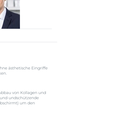
ne ästhetische Eingriffe
ken.
n Abbau von Kollagen und
 und undschützende
 abschirmt) um den