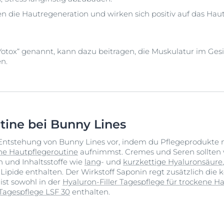
en die Hautregeneration und wirken sich positiv auf das Haut
„Yotox“ genannt, kann dazu beitragen, die Muskulatur im Ges
n.
tine bei Bunny Lines
Entstehung von Bunny Lines vor, indem du Pflegeprodukte 
che Hautpflegeroutine
aufnimmst. Cremes und Seren sollten 
 und Inhaltsstoffe wie
lang
- und
kurzkettige Hyaluronsäure
ipide enthalten. Der Wirkstoff Saponin regt zusätzlich die
ist sowohl in der
Hyaluron-Filler Tagespflege für trockene H
y Tagespflege LSF 30
enthalten.