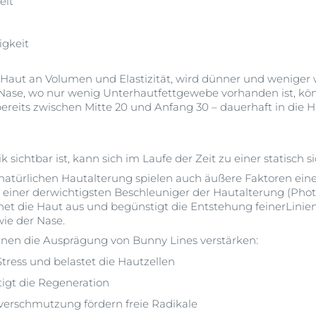
eit
igkeit
die Haut an Volumen und Elastizität, wird dünner und weniger
Nase, wo nur wenig Unterhautfettgewebe vorhanden ist, kö
t bereits zwischen Mitte 20 und Anfang 30 – dauerhaft in die 
sichtbar ist, kann sich im Laufe der Zeit zu einer statisch s
atürlichen Hautalterung spielen auch äußere Faktoren eine
ls einer derwichtigsten Beschleuniger der Hautalterung (Phot
et die Haut aus und begünstigt die Entstehung feinerLinien
ie der Nase.
önnen die Ausprägung von Bunny Lines verstärken:
tress und belastet die Hautzellen
igt die Regeneration
verschmutzung fördern freie Radikale