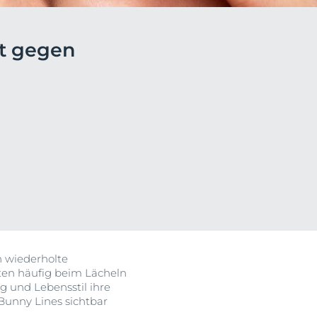
ehen
ft gegen
Klärt, beruhigt & reduziert Unreinheiten
Unsere DermoPure Clinical
Serie
Jetzt entdecken
h wiederholte
ten häufig beim Lächeln
 und Lebensstil ihre
Bunny Lines sichtbar