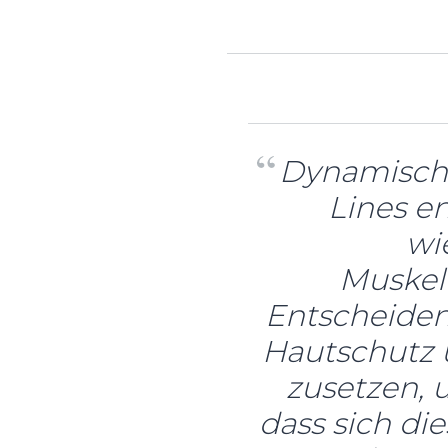
Dynamische
Lines e
wi
Muske
Entscheidend 
Hautschutz 
zusetzen, 
dass sich di