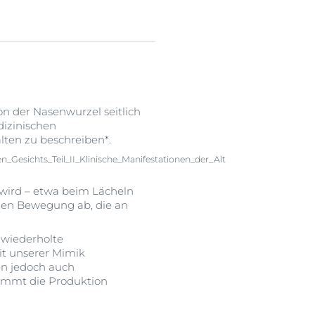
on der Nasenwurzel seitlich
dizinischen
ten zu beschreiben*.
_Gesichts_Teil_II_Klinische_Manifestationen_der_Alt
 wird – etwa beim Lächeln
chen Bewegung ab, die an
h wiederholte
it unserer Mimik
en jedoch auch
nimmt die Produktion