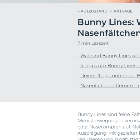
Hyperpigmentierung
Pigmentfleck
HAUTZUSTAND
ANTI-AGE
Rötungen im Gesicht
Hyperpigment
Bunny Lines: 
Dein G
Sonnenschutz
Rötungen im 
Euce
Nasenfältche
Schwitzen
Schwitzen
7 min Lesezeit
Trockene Haut
Trockene Hau
Unreine Haut
Unreine Haut
Was sind Bunny Lines und
Sonnenpflege
4 Tipps um Bunny Lines 
Deine Pflegeroutine bei 
Nasenfalten entfernen –
Bunny Lines sind feine Fäl
Mimikbewegungen verursac
oder Naserümpfen auf. Ne
Ausprägung. Mit gezielter 
reduzieren und langfristi