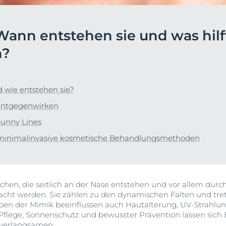
en &
DermoPure Clinical
Alle Produkte ans
ierung
Hyaluron-Filler - Alle
Wann entstehen sie und was hil
o-To für #SkincareRealtalk!
Gesicht
Produkte
rin® @ Instagram
n?
pH5
t
Q10 Active
Jetzt folgen
Ultra Sensitive & Anti-
 wie entstehen sie?
Rötungen
entgegenwirken
Sonnenschutz
Bunny Lines
UreaRepair
 minimalinvasive kosmetische Behandlungsmethoden
tchen, die seitlich an der Nase entstehen und vor allem durc
ht werden. Sie zählen zu den dynamischen Falten und tre
ben der Mimik beeinflussen auch Hautalterung, UV-Strahlung
Pflege, Sonnenschutz und bewusster Prävention lassen sich 
g verlangsamen.