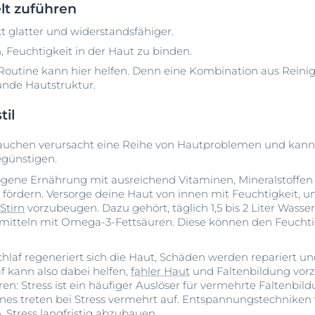
lt zuführen
kt glatter und widerstandsfähiger.
 Feuchtigkeit in der Haut zu binden.
Routine kann hier helfen. Denn eine Kombination aus Reinig
unde Hautstruktur.
til
uchen verursacht eine Reihe von Hautproblemen und kann
günstigen.
gene Ernährung mit ausreichend Vitaminen, Mineralstoffe
fördern. Versorge deine Haut von innen mit Feuchtigkeit, um
Stirn
vorzubeugen. Dazu gehört, täglich 1,5 bis 2 Liter Wasser
tteln mit Omega-3-Fettsäuren. Diese können den Feuchtig
hlaf regeneriert sich die Haut, Schäden werden repariert und
f kann also dabei helfen,
fahler Haut
und Faltenbildung vo
en: Stress ist ein häufiger Auslöser für vermehrte Faltenbil
nes treten bei Stress vermehrt auf. Entspannungstechniken
 Stress langfristig abzubauen.