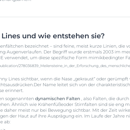
Lines und wie entstehen sie?
enfältchen bezeichnet – sind feine, meist kurze Linien, die v
ung Augenverlaufen. Der Begriff wurde erstmals 2003 im me
verwendet, um diese spezifische Form mimikbedingter Fal
publication/278036839_Meilensteine_in_der_Erforschung_des_menschlichen
ny Lines sichtbar, wenn die Nase „gekraust“ oder gerümpft
htsausdrücken.Der Name leitet sich von der charakteristis
e erinnert.
den sogenannten
dynamischen Falten
, also Falten, die durc
n. Ähnlich wie Krähenfüßeoder Stirnfalten sind sie eng m
ie daher meist nur bei Bewegung sichtbar. Mit der Zeit wirk
gen der Haut auf ihre Ausprägung ein. Im Laufe der Jahre 
e ab: