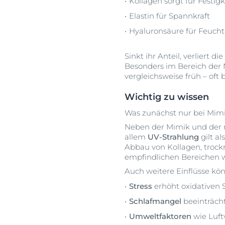
Kollagen sorgt für Festigk
Elastin für Spannkraft
Hyaluronsäure für Feucht
Sinkt ihr Anteil, verliert 
Besonders im Bereich der 
vergleichsweise früh – of
Wichtig zu wissen
Was zunächst nur bei Mimik 
Neben der Mimik und der n
allem
UV-Strahlung
gilt a
Abbau von Kollagen, trockn
empfindlichen Bereichen w
Auch weitere Einflüsse k
Stress
erhöht oxidativen S
Schlafmangel
beeinträcht
Umweltfaktoren
wie Luft