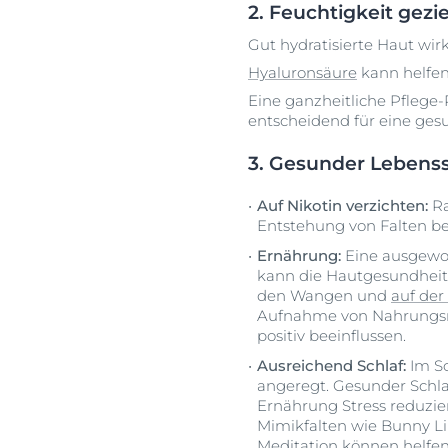
2. Feuchtigkeit gezie
Gut hydratisierte Haut wir
Hyaluronsäure
kann helfen,
Eine ganzheitliche Pflege-
entscheidend für eine ges
3. Gesunder Lebenss
Auf Nikotin verzichten:
Ra
Entstehung von Falten be
Ernährung:
Eine ausgewo
kann die Hautgesundheit 
den Wangen und
auf der 
Aufnahme von Nahrungsmi
positiv beeinflussen.
Ausreichend Schlaf:
Im Sc
angeregt. Gesunder Schla
Ernährung Stress reduzier
Mimikfalten wie Bunny Li
Meditation können helfen,