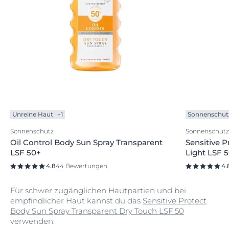
Unreine Haut
+1
Sonnenschut
Sonnenschutz
Sonnenschutz
Oil Control Body Sun Spray Transparent
Sensitive P
LSF 50+
Light LSF 
4.8
44 Bewertungen
4.
Für schwer zugänglichen Hautpartien und bei
empfindlicher Haut kannst du das
Sensitive Protect
Body Sun Spray Transparent Dry Touch LSF 50
verwenden.