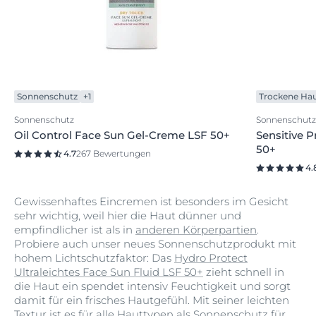
Sonnenschutz
+1
Trockene Ha
Sonnenschutz
Sonnenschutz
Oil Control Face Sun Gel-Creme LSF 50+
Sensitive 
50+
4.7
267 Bewertungen
4.
Gewissenhaftes Eincremen ist besonders im Gesicht
sehr wichtig, weil hier die Haut dünner und
empfindlicher ist als in
anderen Körperpartien
.
Probiere auch unser neues Sonnenschutzprodukt mit
hohem Lichtschutzfaktor: Das
Hydro Protect
Ultraleichtes Face Sun Fluid LSF 50+
zieht schnell in
die Haut ein spendet intensiv Feuchtigkeit und sorgt
damit für ein frisches Hautgefühl. Mit seiner leichten
Textur ist es für alle Hauttypen als
Sonnenschutz für