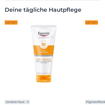
Deine tägliche Hautpflege
LSF 50+
LSF 50+
Unreine Haut
+1
Pigmentflec