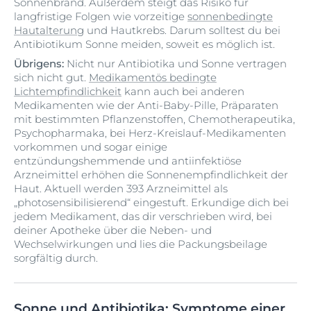
Sonnenbrand. Außerdem steigt das Risiko für
langfristige Folgen wie vorzeitige
sonnenbedingte
Hautalterung
und Hautkrebs. Darum solltest du bei
Antibiotikum Sonne meiden, soweit es möglich ist.
Übrigens:
Nicht nur Antibiotika und Sonne vertragen
sich nicht gut.
Medikamentös bedingte
Lichtempfindlichkeit
kann auch bei anderen
Medikamenten wie der Anti-Baby-Pille, Präparaten
mit bestimmten Pflanzenstoffen, Chemotherapeutika,
Psychopharmaka, bei Herz-Kreislauf-Medikamenten
vorkommen und sogar einige
entzündungshemmende und antiinfektiöse
Arzneimittel erhöhen die Sonnenempfindlichkeit der
Haut. Aktuell werden 393 Arzneimittel als
„photosensibilisierend“ eingestuft. Erkundige dich bei
jedem Medikament, das dir verschrieben wird, bei
deiner Apotheke über die Neben- und
Wechselwirkungen und lies die Packungsbeilage
sorgfältig durch.
Sonne und Antibiotika: Symptome einer