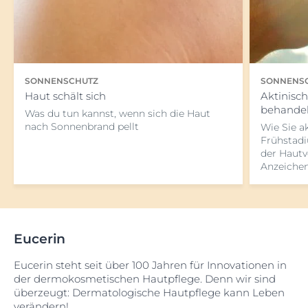
SONNENSCHUTZ
SONNENS
Haut schält sich
Aktinisc
behande
Was du tun kannst, wenn sich die Haut
nach Sonnenbrand pellt
Wie Sie a
Frühstad
der Hautv
Anzeiche
Eucerin
Eucerin steht seit über 100 Jahren für Innovationen in
der dermokosmetischen Hautpflege. Denn wir sind
überzeugt: Dermatologische Hautpflege kann Leben
verändern!