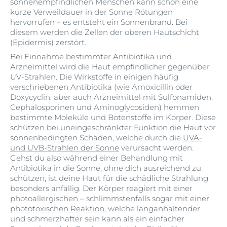
sonnenempfindlichen Menschen kann schon eine
kurze Verweildauer in der Sonne Rötungen
hervorrufen – es entsteht ein Sonnenbrand. Bei
diesem werden die Zellen der oberen Hautschicht
(Epidermis) zerstört.
Bei Einnahme bestimmter Antibiotika und
Arzneimittel wird die Haut empfindlicher gegenüber
UV-Strahlen. Die Wirkstoffe in einigen häufig
verschriebenen Antibiotika (wie Amoxicillin oder
Doxycyclin, aber auch Arzneimittel mit Sulfonamiden,
Cephalosporinen und Aminoglycosiden) hemmen
bestimmte Moleküle und Botenstoffe im Körper. Diese
schützen bei uneingeschränkter Funktion die Haut vor
sonnenbedingten Schäden, welche durch die
UVA-
und UVB-Strahlen der Sonne
verursacht werden.
Gehst du also während einer Behandlung mit
Antibiotika in die Sonne, ohne dich ausreichend zu
schützen, ist deine Haut für die schädliche Strahlung
besonders anfällig. Der Körper reagiert mit einer
photoallergischen – schlimmstenfalls sogar mit einer
phototoxischen Reaktion
, welche langanhaltender
und schmerzhafter sein kann als ein einfacher