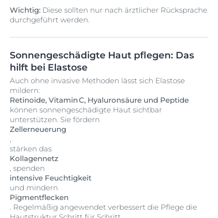
Chronische UV-Strahlung kann neben Elastose auch zu
Wichtig:
Diese sollten nur nach ärztlicher Rücksprache
schweren Folgen wie dem Plattenepithelkarzinom (eine
durchgeführt werden.
Form von hellem Hautkrebs) führen.
Sonnengeschädigte Haut pflegen: Das
hilft bei Elastose
Auch ohne invasive Methoden lässt sich Elastose
mildern:
Retinoide, Vitamin C, Hyaluronsäure und Peptide
können sonnengeschädigte Haut sichtbar
unterstützen. Sie fördern
Zellerneuerung
,
stärken das
Kollagennetz
, spenden
intensive Feuchtigkeit
und mindern
Pigmentflecken
. Regelmäßig angewendet verbessert die Pflege die
Hautstruktur Schritt für Schritt.