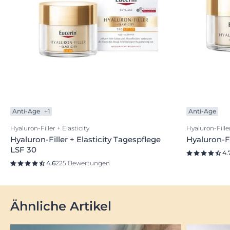
Anti-Age
+1
Anti-Age
Hyaluron-Filler + Elasticity
Hyaluron-Filler
Hyaluron-Filler + Elasticity Tagespflege
Hyaluron-Fi
LSF 30
4.
4.6
225 Bewertungen
Ähnliche Artikel