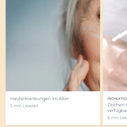
Hauterkrankungen im Alter
INDIKATI
Zeichen 
5 min Lesezeit
verfügba
6 min Les