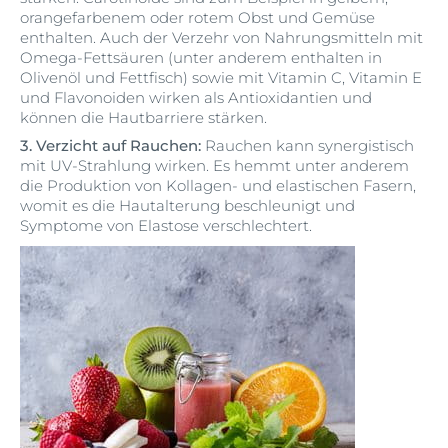
orangefarbenem oder rotem Obst und Gemüse
enthalten. Auch der Verzehr von Nahrungsmitteln mit
Omega-Fettsäuren (unter anderem enthalten in
Olivenöl und Fettfisch) sowie mit Vitamin C, Vitamin E
und Flavonoiden wirken als Antioxidantien und
können die Hautbarriere stärken.
3. Verzicht auf Rauchen:
Rauchen kann synergistisch
mit UV-Strahlung wirken. Es hemmt unter anderem
die Produktion von Kollagen- und elastischen Fasern,
womit es die Hautalterung beschleunigt und
Symptome von Elastose verschlechtert.